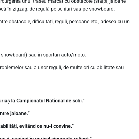
rcurgerea unui traseu marcat cu obstacole (stâlpi, jaloane
ască în zigzag, de regulă pe schiuri sau pe snowboard.
tre obstacole, dificultăți, reguli, persoane etc., adesea cu un
i, snowboard) sau în sporturi auto/moto.
roblemelor sau a unor reguli, de multe ori cu abilitate sau
 uriaș la Campionatul Național de schi.”
ntre jaloane.”
ilități, evitând ce nu-i convine.”
benzi, punând în pericol siguranța rutieră.”