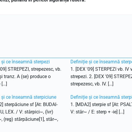
e și ce înseamnă sterpezi
Definiție și ce înseamnă sterp
'09] STREPEZI, strepezesc, vb.
1. [DEX '09] STERPEZI vb. IV v
 și tranz. A (se) produce o
strepezi. 2. [DEX '09] STREPEZ
 […]
strepezesc, vb. IV. […]
e și ce înseamnă sterpiciune
Definiție și ce înseamnă sterp
] sterpăciune sf [At: BUDAI-
1. [MDA2] sterpie sf [At: PSAL
 LEX. / V: stârpici~, (îvr)
V: stâr~ / E: sterp + -ie] […]
~, (reg) stărpăciune[1], stăr~,