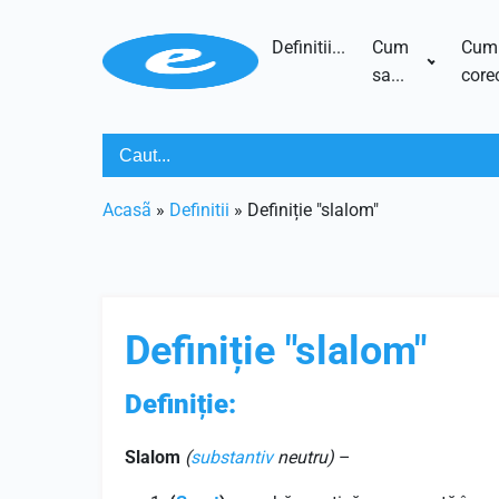
Definitii...
Cum
Cum
sa...
corec
Acasã
»
Definitii
»
Definiție "slalom"
Definiție "slalom"
Definiție:
Slalom
(
substantiv
neutru)
–