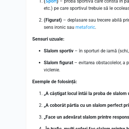
(
Sport
)
– probă sportivă care constă în pa
etc.) pe care sportivul trebuie să le ocole
(Figurat)
– deplasare sau trecere abilă prin
sens ironic sau
metaforic
.
Sensuri uzuale:
Slalom sportiv
– în sporturi de iarnă (sch
Slalom figurat
– evitarea obstacolelor, a p
viclenie.
Exemple de folosință:
„A câștigat locul întâi la proba de slalom
„A coborât pârtia cu un slalom perfect pri
„Face un adevărat slalom printre responsab
„În trafic, mulți șoferi fac slalom printre 