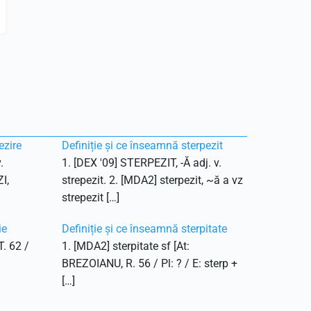
ezire
Definiție și ce înseamnă sterpezit
.
1. [DEX '09] STERPEZIT, -Ă adj. v.
I,
strepezit. 2. [MDA2] sterpezit, ~ă a vz
strepezit […]
ie
Definiție și ce înseamnă sterpitate
T. 62 /
1. [MDA2] sterpitate sf [At:
BREZOIANU, R. 56 / Pl: ? / E: sterp +
[…]