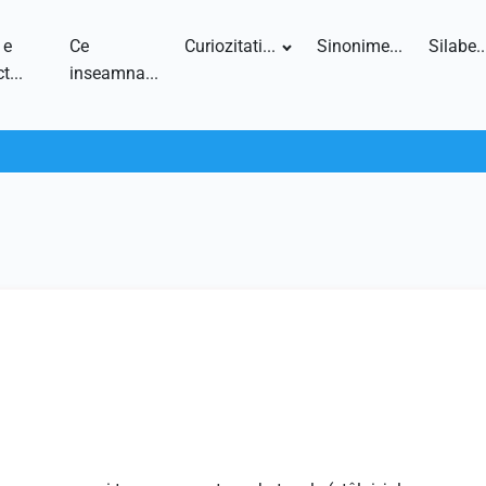
 e
Ce
Curiozitati...
Sinonime...
Silabe..
t...
inseamna...