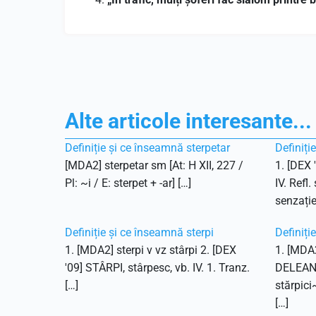
Alte articole interesante...
Definiție și ce înseamnă sterpetar
Definiți
[MDA2] sterpetar sm [At: H XII, 227 /
1. [DEX 
Pl: ~i / E: sterpet + -ar] […]
IV. Refl.
senzație
Definiție și ce înseamnă sterpi
Definiți
1. [MDA2] sterpi v vz stârpi 2. [DEX
1. [MDA2
'09] STÂRPI, stârpesc, vb. IV. 1. Tranz.
DELEANU,
[…]
stărpici
[…]