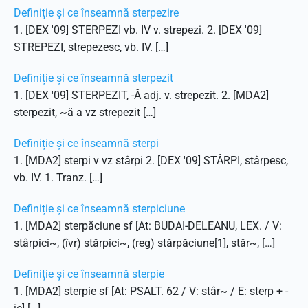
Definiție și ce înseamnă sterpezire
1. [DEX '09] STERPEZI vb. IV v. strepezi. 2. [DEX '09]
STREPEZI, strepezesc, vb. IV. […]
Definiție și ce înseamnă sterpezit
1. [DEX '09] STERPEZIT, -Ă adj. v. strepezit. 2. [MDA2]
sterpezit, ~ă a vz strepezit […]
Definiție și ce înseamnă sterpi
1. [MDA2] sterpi v vz stârpi 2. [DEX '09] STÂRPI, stârpesc,
vb. IV. 1. Tranz. […]
Definiție și ce înseamnă sterpiciune
1. [MDA2] sterpăciune sf [At: BUDAI-DELEANU, LEX. / V:
stârpici~, (îvr) stărpici~, (reg) stărpăciune[1], stăr~, […]
Definiție și ce înseamnă sterpie
1. [MDA2] sterpie sf [At: PSALT. 62 / V: stâr~ / E: sterp + -