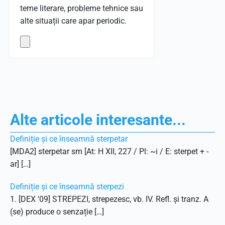
teme literare, probleme tehnice sau
alte situații care apar periodic.
Alte articole interesante...
Definiție și ce înseamnă sterpetar
[MDA2] sterpetar sm [At: H XII, 227 / Pl: ~i / E: sterpet + -
ar] […]
Definiție și ce înseamnă sterpezi
1. [DEX '09] STREPEZI, strepezesc, vb. IV. Refl. și tranz. A
(se) produce o senzație […]