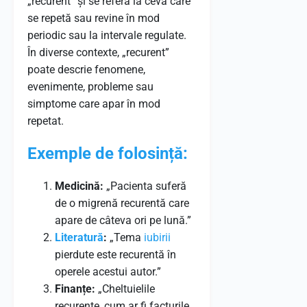
„recurent” și se referă la ceva care
se repetă sau revine în mod
periodic sau la intervale regulate.
În diverse contexte, „recurent”
poate descrie fenomene,
evenimente, probleme sau
simptome care apar în mod
repetat.
Exemple de folosință:
Medicină:
„Pacienta suferă
de o migrenă recurentă care
apare de câteva ori pe lună.”
Literatură
:
„Tema
iubirii
pierdute este recurentă în
operele acestui autor.”
Finanțe:
„Cheltuielile
recurente, cum ar fi facturile