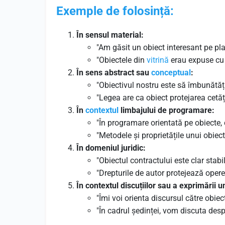
Exemple de folosință:
În sensul material:
"Am găsit un obiect interesant pe pla
"Obiectele din
vitrină
erau expuse cu 
În sens abstract sau
conceptual
:
"Obiectivul nostru este să îmbunătățim
"Legea are ca obiect protejarea cetățe
În
contextul
limbajului de programare:
"În programare orientată pe obiecte,
"Metodele și proprietățile unui obiect
În domeniul juridic:
"Obiectul contractului este clar stabil
"Drepturile de autor protejează operel
În contextul discuțiilor sau a exprimării u
"Îmi voi orienta discursul către obiect
"În cadrul ședinței, vom discuta des