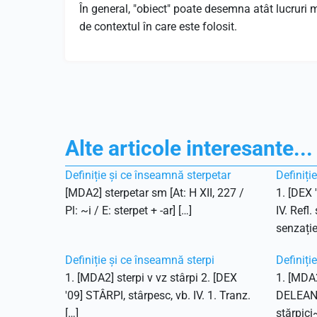
În general, "obiect" poate desemna atât lucruri ma
de contextul în care este folosit.
Alte articole interesante...
Definiție și ce înseamnă sterpetar
Definiți
[MDA2] sterpetar sm [At: H XII, 227 /
1. [DEX 
Pl: ~i / E: sterpet + -ar] […]
IV. Refl.
senzație
Definiție și ce înseamnă sterpi
Definiți
1. [MDA2] sterpi v vz stârpi 2. [DEX
1. [MDA2
'09] STÂRPI, stârpesc, vb. IV. 1. Tranz.
DELEANU,
[…]
stărpici