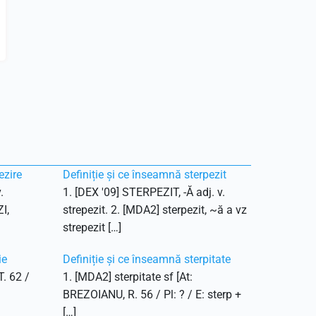
ezire
Definiție și ce înseamnă sterpezit
.
1. [DEX '09] STERPEZIT, -Ă adj. v.
I,
strepezit. 2. [MDA2] sterpezit, ~ă a vz
strepezit […]
ie
Definiție și ce înseamnă sterpitate
T. 62 /
1. [MDA2] sterpitate sf [At:
BREZOIANU, R. 56 / Pl: ? / E: sterp +
[…]