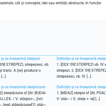
teriale, cât și concepte, idei sau entități abstracte, în funcție
e și ce înseamnă sterpezi
Definiție și ce înseamnă sterp
'09] STREPEZI, strepezesc, vb.
1. [DEX '09] STERPEZI vb. IV v
 și tranz. A (se) produce o
strepezi. 2. [DEX '09] STREPEZ
 […]
strepezesc, vb. IV. […]
e și ce înseamnă sterpiciune
Definiție și ce înseamnă sterp
] sterpăciune sf [At: BUDAI-
1. [MDA2] sterpie sf [At: PSAL
 LEX. / V: stârpici~, (îvr)
V: stâr~ / E: sterp + -ie] […]
~, (reg) stărpăciune[1], stăr~,