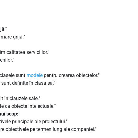
jă."
mare grijă."
 calitatea serviciilor."
nilor."
 clasele sunt
modele
pentru crearea obiectelor."
 sunt definite în clasa sa."
it în clauzele sale."
e ca obiecte intelectuale."
nui scop:
ivele principale ale proiectului."
pre obiectivele pe termen lung ale companiei."