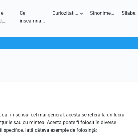
 e
Ce
Curiozitati...
Sinonime...
Silabe..
t...
inseamna...
dar în sensul cel mai general, acesta se referă la un lucru
urile sau cu mintea. Acesta poate fi folosit în diverse
ii specifice. Iată câteva exemple de folosință: