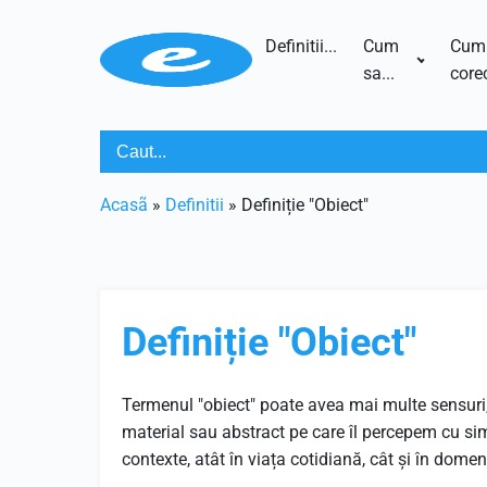
Definitii...
Cum
Cum
sa...
corec
Acasã
»
Definitii
»
Definiție "Obiect"
Definiție "Obiect"
Termenul "obiect" poate avea mai multe sensuri, 
material sau abstract pe care îl percepem cu simț
contexte, atât în viața cotidiană, cât și în domen