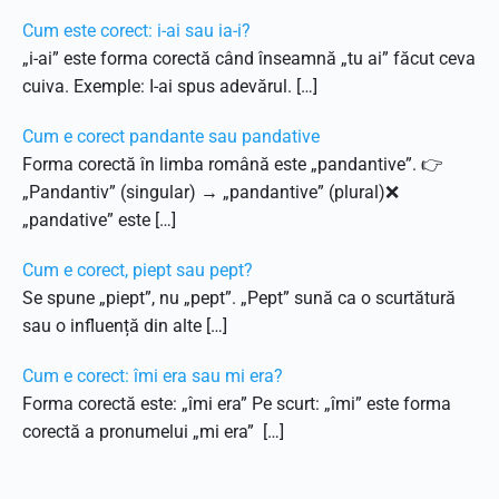
Cum este corect: i-ai sau ia-i?
„i-ai” este forma corectă când înseamnă „tu ai” făcut ceva
cuiva. Exemple: I-ai spus adevărul. […]
Cum e corect pandante sau pandative
Forma corectă în limba română este „pandantive”. 👉
„Pandantiv” (singular) → „pandantive” (plural)❌
„pandative” este […]
Cum e corect, piept sau pept?
Se spune „piept”, nu „pept”. „Pept” sună ca o scurtătură
sau o influență din alte […]
Cum e corect: îmi era sau mi era?
Forma corectă este: „îmi era” Pe scurt: „îmi” este forma
corectă a pronumelui „mi era” […]