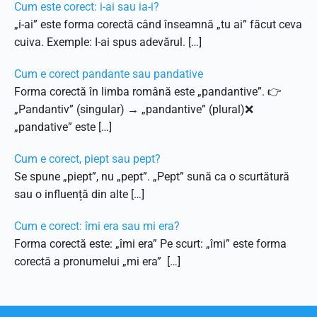
Cum este corect: i-ai sau ia-i?
„i-ai” este forma corectă când înseamnă „tu ai” făcut ceva
cuiva. Exemple: I-ai spus adevărul. […]
Cum e corect pandante sau pandative
Forma corectă în limba română este „pandantive”. 👉
„Pandantiv” (singular) → „pandantive” (plural)❌
„pandative” este […]
Cum e corect, piept sau pept?
Se spune „piept”, nu „pept”. „Pept” sună ca o scurtătură
sau o influență din alte […]
Cum e corect: îmi era sau mi era?
Forma corectă este: „îmi era” Pe scurt: „îmi” este forma
corectă a pronumelui „mi era” […]