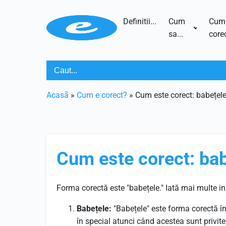
Definitii...
Cum
Cum
sa...
corec
Acasã
»
Cum e corect?
»
Cum este corect: babețel
Cum este corect: bab
Forma corectă este "babețele." Iată mai multe in
Babețele:
"Babețele" este forma corectă în
în special atunci când acestea sunt privit