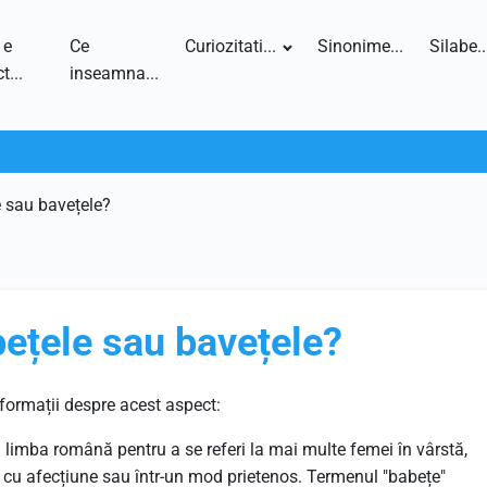
 e
Ce
Curiozitati...
Sinonime...
Silabe..
t...
inseamna...
e sau bavețele?
ețele sau bavețele?
formații despre acest aspect:
 limba română pentru a se referi la mai multe femei în vârstă,
e cu afecțiune sau într-un mod prietenos. Termenul "babețe"