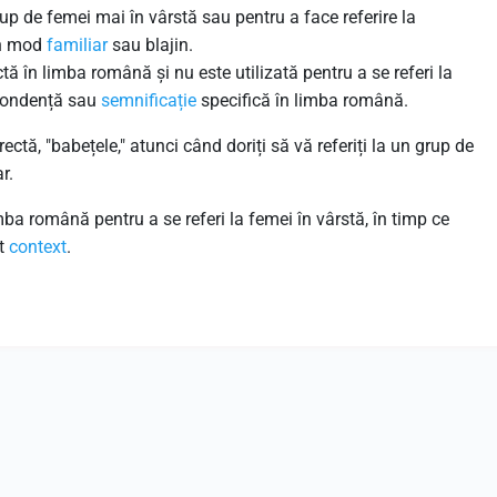
up de femei mai în vârstă sau pentru a face referire la
un mod
familiar
sau blajin.
ă în limba română și nu este utilizată pentru a se referi la
spondență sau
semnificație
specifică în limba română.
ectă, "babețele," atunci când doriți să vă referiți la un grup de
r.
mba română pentru a se referi la femei în vârstă, în timp ce
st
context
.