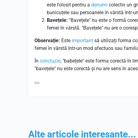
este folosit pentru a
denumi
colectiv un gr
bunicuțele sau persoanele în vârstă într-
Bavețele:
"Bavețele" nu este o formă corect
femei în vârstă. "Bavețele" nu are o core
Observație:
Este
important
să utilizați forma cor
femei în vârstă într-un mod afectuos sau familia
În
concluzie
, "babețele" este forma corectă în li
"bavețele" nu este corectă și nu are sens în ace
Alte articole interesante...