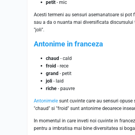
petit
- mic
Acesti termeni au sensuri asemanatoare si pot fi 
sau a da o nuanta mai diversificata discursului 
"joli".
Antonime in franceza
chaud
- cald
froid
- rece
grand
- petit
joli
- laid
riche
- pauvre
Antonimele
sunt cuvinte care au sensuri opuse s
"chaud" si "froid" sunt antonime deoarece ins
In momentul in care inveti noi cuvinte in france
pentru a imbratisa mai bine diversitatea si bogat