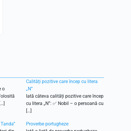
Calități pozitive care încep cu litera
e o
„N”
olosită
Iată câteva calități pozitive care încep
[…]
cu litera „N”: ✅ Nobil – o persoană cu
[…]
a Tanda”
Proverbe portugheze