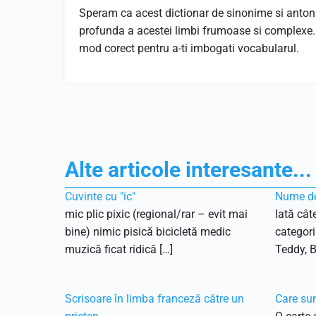
Speram ca acest dictionar de sinonime si antonime
profunda a acestei limbi frumoase si complexe. 
mod corect pentru a-ti imbogati vocabularul.
Alte articole interesante...
Cuvinte cu "ic"
Nume de
mic plic pixic (regional/rar – evit mai
Iată cât
bine) nimic pisică bicicletă medic
categori
muzică ficat ridică […]
Teddy, B
Scrisoare în limba franceză către un
Care sun