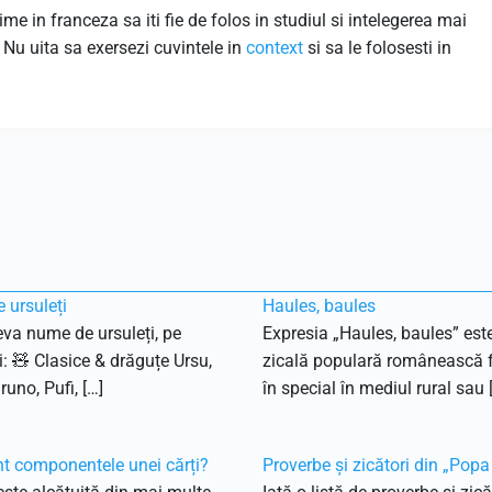
 in franceza sa iti fie de folos in studiul si intelegerea mai
Nu uita sa exersezi cuvintele in
context
si sa le folosesti in
 ursuleți
Haules, baules
eva nume de ursuleți, pe
Expresia „Haules, baules” est
i: 🧸 Clasice & drăguțe Ursu,
zicală populară românească f
runo, Pufi, […]
în special în mediul rural sau 
t componentele unei cărți?
Proverbe și zicători din „Pop