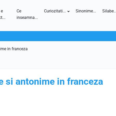
 e
Ce
Curiozitati...
Sinonime...
Silabe..
t...
inseamna...
ime in franceza
e si antonime in franceza