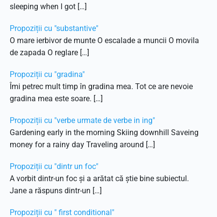
sleeping when I got […]
Propoziții cu "substantive"
O mare ierbivor de munte O escalade a muncii O movila
de zapada O reglare […]
Propoziții cu "gradina"
Îmi petrec mult timp în gradina mea. Tot ce are nevoie
gradina mea este soare. […]
Propoziții cu "verbe urmate de verbe in ing"
Gardening early in the morning Skiing downhill Saveing
money for a rainy day Traveling around […]
Propoziții cu "dintr un foc"
A vorbit dintr-un foc și a arătat că știe bine subiectul.
Jane a răspuns dintr-un […]
Propoziții cu " first conditional"