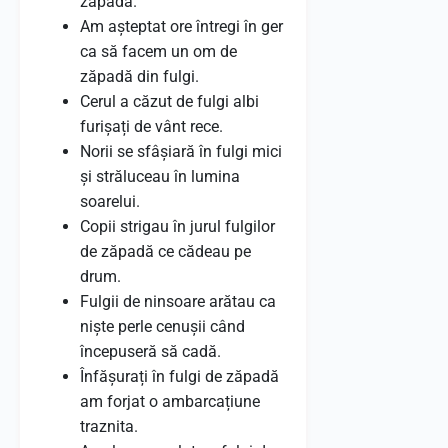
zăpadă.
Am așteptat ore întregi în ger
ca să facem un om de
zăpadă din fulgi.
Cerul a căzut de fulgi albi
furișați de vânt rece.
Norii se sfâșiară în fulgi mici
și străluceau în lumina
soarelui.
Copii strigau în jurul fulgilor
de zăpadă ce cădeau pe
drum.
Fulgii de ninsoare arătau ca
niște perle cenușii când
începuseră să cadă.
Înfășurați în fulgi de zăpadă
am forjat o ambarcațiune
traznita.