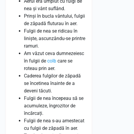
Aerul era umplut cu fulgi de
nea și vânt suflând.
Prinși în bucla vântului, fulgii
de zăpadă fluturau în aer.
Fulgii de nea se ridicau în
liniște, ascunzându-se printre
ramuri.
Am văzut ceva dumnezeiesc
în fulgii de
colb
care se
roteau prin aer.
Caderea fulgilor de zăpadă
se încetinea înainte de a
deveni tăcuti.
Fulgii de nea începeau să se
acumuleze, îngrozitor de
încărcați.
Fulgii de nea s-au amestecat
cu fulgii de zăpadă în aer.