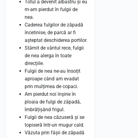
Totul a devenit albastru și eu
m-am pierdut în fulgii de
nea.
Caderea fulgilor de zăpadă
încetinise, de parcă ar fi
așteptat deschiderea portilor.
Stârnit de vântul rece, fulgii
de nea alerga în toate
direcțiile.
Fulgii de nea ne-au însoțit
aproape când am evadat
prin mulțimea de copaci.
Am pierdut noi înșine în
ploaia de fulgi de zăpadă,
îmbrățișând frigul.
Fulgii de nea căzuseră și se
topiseră într-un mugur cald.
Văzuta prin fâșii de zăpadă