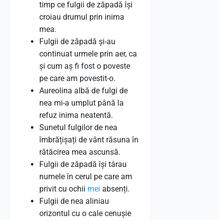
timp ce fulgii de zăpadă își
croiau drumul prin inima
mea.
Fulgii de zăpadă și-au
continuat urmele prin aer, ca
și cum aș fi fost o poveste
pe care am povestit-o.
Aureolina albă de fulgi de
nea mi-a umplut până la
refuz inima neatentă.
Sunetul fulgilor de nea
îmbrățișați de vânt răsuna în
rătăcirea mea ascunsă.
Fulgii de zăpadă își târau
numele în cerul pe care am
privit cu ochii
mei
absenți.
Fulgii de nea aliniau
orizontul cu o cale cenușie