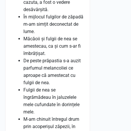
cazuta, a fost o vedere
desăvârșită.
În mijlocul fulgilor de zăpadă
m-am simțit deconectat de
lume.
Măcăoii și fulgii de nea se
amestecau, ca și cum s-ar fi
îmbrățișat.
De peste prăpastia s-a auzit
parfumul melancoliei ce
aproape că amestecat cu
fulgii de nea.
Fulgii de nea se
îngrămădeau în jaluzelele
mele cufundate în dorințele
mele.
M-am chinuit întregul drum
prin acoperișul zăpezii, în