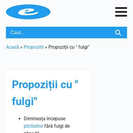
Acasã
»
Propozitii
»
Propoziții cu " fulgi"
Propoziții cu "
fulgi"
Dimineața începuse
plictisitor
fără fulgi de