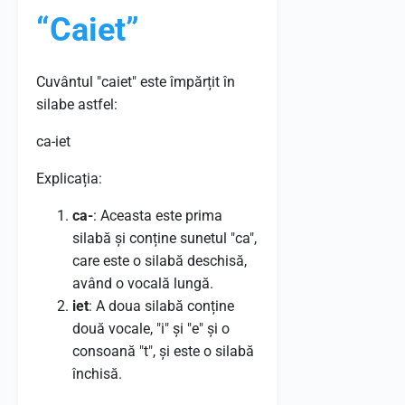
“Caiet”
Cuvântul "caiet" este împărțit în
silabe astfel:
ca-iet
Explicația:
ca-
: Aceasta este prima
silabă și conține sunetul "ca",
care este o silabă deschisă,
având o vocală lungă.
iet
: A doua silabă conține
două vocale, "i" și "e" și o
consoană "t", și este o silabă
închisă.