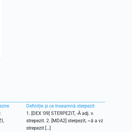
ezire
Definiție și ce înseamnă sterpezit
.
1. [DEX '09] STERPEZIT, -Ă adj. v.
I,
strepezit. 2. [MDA2] sterpezit, ~ă a vz
strepezit […]