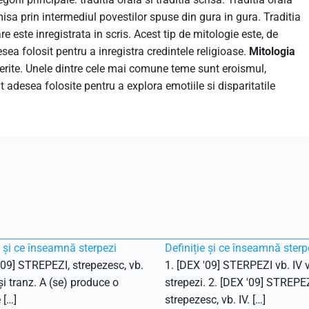
misa prin intermediul povestilor spuse din gura in gura. Traditia
are este inregistrata in scris. Acest tip de mitologie este, de
esea folosit pentru a inregistra credintele religioase.
Mitologia
ferite. Unele dintre cele mai comune teme sunt eroismul,
 adesea folosite pentru a explora emotiile si disparitatile
e și ce înseamnă sterpezi
Definiție și ce înseamnă sterp
'09] STREPEZI, strepezesc, vb.
1. [DEX '09] STERPEZI vb. IV v
 și tranz. A (se) produce o
strepezi. 2. [DEX '09] STREPEZ
 […]
strepezesc, vb. IV. […]