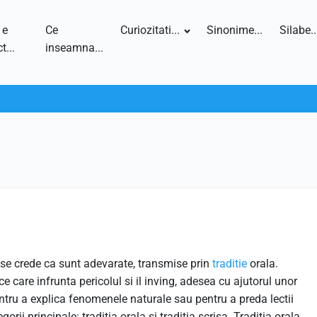
 e
Ce
Curiozitati...
Sinonime...
Silabe..
t...
inseamna...
 se crede ca sunt adevarate, transmise prin
traditie
orala.
ce care infrunta pericolul si il inving, adesea cu ajutorul unor
entru a explica fenomenele naturale sau pentru a preda lectii
orii principale: traditia orala si traditia scrisa. Traditia orala