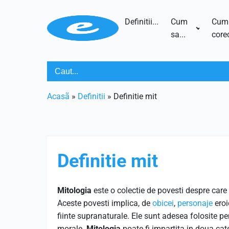
Definitii...
Cum
Cum
sa...
corec
Acasã
»
Definitii
»
Definitie mit
Definitie mit
Mitologia
este o colectie de povesti despre care
Aceste povesti implica, de
obicei
,
personaje
eroi
fiinte supranaturale. Ele sunt adesea folosite p
morale.
Mitologia
poate fi impartita in doua categ