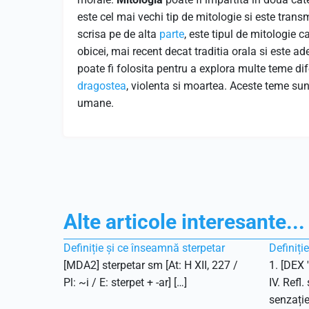
este cel mai vechi tip de mitologie si este trans
scrisa pe de alta
parte
, este tipul de mitologie c
obicei, mai recent decat traditia orala si este ad
poate fi folosita pentru a explora multe teme di
dragostea
, violenta si moartea. Aceste teme sunt
umane.
Alte articole interesante...
Definiție și ce înseamnă sterpetar
Definiți
[MDA2] sterpetar sm [At: H XII, 227 /
1. [DEX 
Pl: ~i / E: sterpet + -ar] […]
IV. Refl.
senzație