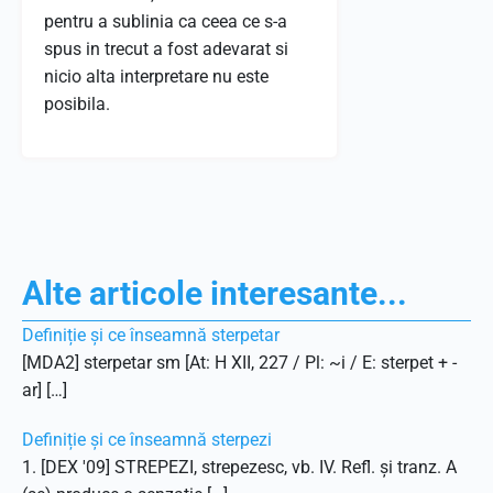
pentru a sublinia ca ceea ce s-a
spus in trecut a fost adevarat si
nicio alta interpretare nu este
posibila.
Alte articole interesante...
Definiție și ce înseamnă sterpetar
[MDA2] sterpetar sm [At: H XII, 227 / Pl: ~i / E: sterpet + -
ar] […]
Definiție și ce înseamnă sterpezi
1. [DEX '09] STREPEZI, strepezesc, vb. IV. Refl. și tranz. A