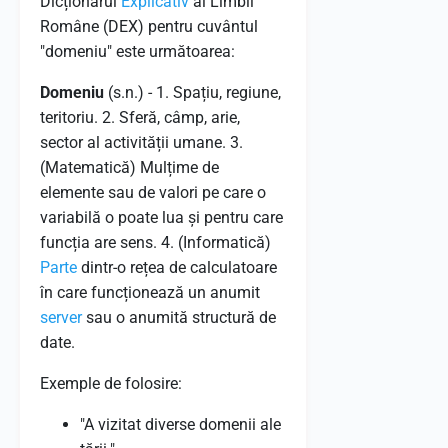
Dicționarul
Explicativ
al Limbii
Române (DEX) pentru cuvântul
"domeniu" este următoarea:
Domeniu
(s.n.) - 1. Spațiu, regiune,
teritoriu. 2. Sferă, câmp, arie,
sector al activității umane. 3.
(Matematică) Mulțime de
elemente sau de valori pe care o
variabilă o poate lua și pentru care
funcția are sens. 4. (Informatică)
Parte
dintr-o rețea de calculatoare
în care funcționează un anumit
server
sau o anumită structură de
date.
Exemple de folosire:
"A vizitat diverse domenii ale