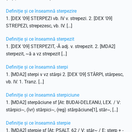
Definiție și ce înseamnă sterpezire
1. [DEX '09] STERPEZI vb. IV v. strepezi. 2. [DEX '09]
STREPEZI, strepezesc, vb. IV. […]
Definiție și ce înseamnă sterpezit
1. [DEX '09] STERPEZIT, -Ă adj. v. strepezit. 2. [MDA2]
sterpezit, ~ă a vz strepezit […]
Definiție și ce înseamnă sterpi
1. [MDA2] sterpi v vz stârpi 2. [DEX '09] STÂRPI, stârpesc,
vb. IV. 1. Tranz. […]
Definiție și ce înseamnă sterpiciune
1. [MDA2] sterpăciune sf [At: BUDAI-DELEANU, LEX. / V:
stârpici~, (îvr) stărpici~, (reg) stărpăciune[1], stăr~, […]
Definiție și ce înseamnă sterpie
1. [MDA2] sterpie sf [At: PSALT. 62 / V: stâr~ / E: sterp + -