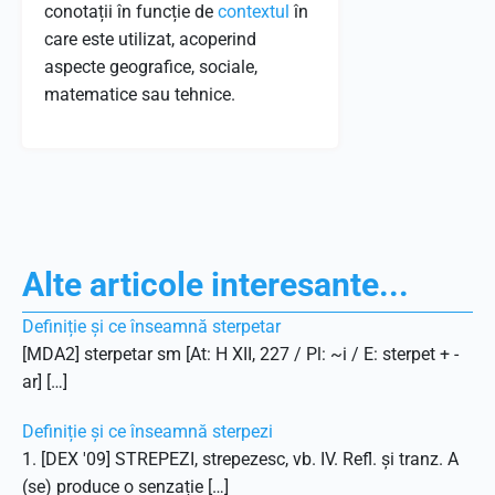
conotații în funcție de
contextul
în
care este utilizat, acoperind
aspecte geografice, sociale,
matematice sau tehnice.
Alte articole interesante...
Definiție și ce înseamnă sterpetar
[MDA2] sterpetar sm [At: H XII, 227 / Pl: ~i / E: sterpet + -
ar] […]
Definiție și ce înseamnă sterpezi
1. [DEX '09] STREPEZI, strepezesc, vb. IV. Refl. și tranz. A
(se) produce o senzație […]