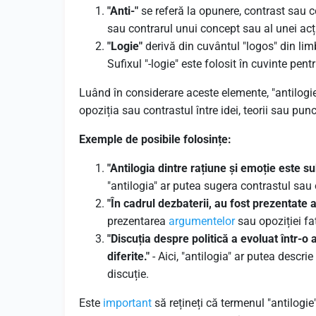
"Anti-"
se referă la opunere, contrast sau c
sau contrarul unui concept sau al unei acț
"Logie"
derivă din cuvântul "logos" din lim
Sufixul "-logie" este folosit în cuvinte pen
Luând în considerare aceste elemente, "antilogi
opoziția sau contrastul între idei, teorii sau pun
Exemple de posibile folosințe:
"Antilogia dintre rațiune și emoție este sub
"antilogia" ar putea sugera contrastul sau 
"În cadrul dezbaterii, au fost prezentate a
prezentarea
argumentelor
sau opoziției fa
"Discuția despre politică a evoluat într-o 
diferite."
- Aici, "antilogia" ar putea descrie
discuție.
Este
important
să rețineți că termenul "antilogie