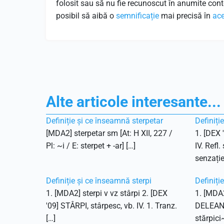
folosit sau să nu fie recunoscut în anumite cont
posibil să aibă o
semnificație
mai precisă în
ace
Alte articole interesante...
Definiție și ce înseamnă sterpetar
Definiți
[MDA2] sterpetar sm [At: H XII, 227 /
1. [DEX 
Pl: ~i / E: sterpet + -ar] […]
IV. Refl.
senzație
Definiție și ce înseamnă sterpi
Definiți
1. [MDA2] sterpi v vz stârpi 2. [DEX
1. [MDA2
'09] STÂRPI, stârpesc, vb. IV. 1. Tranz.
DELEANU,
[…]
stărpici