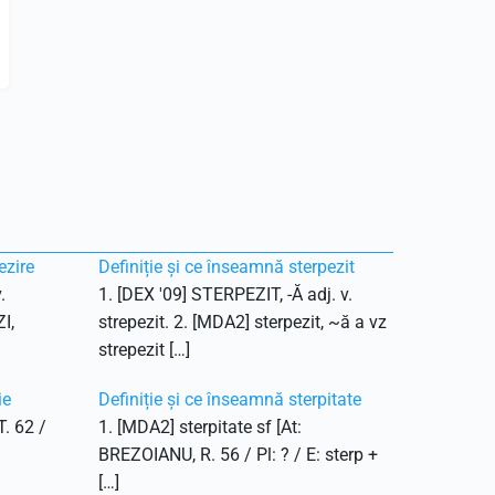
ezire
Definiție și ce înseamnă sterpezit
.
1. [DEX '09] STERPEZIT, -Ă adj. v.
I,
strepezit. 2. [MDA2] sterpezit, ~ă a vz
strepezit […]
ie
Definiție și ce înseamnă sterpitate
T. 62 /
1. [MDA2] sterpitate sf [At:
BREZOIANU, R. 56 / Pl: ? / E: sterp +
[…]