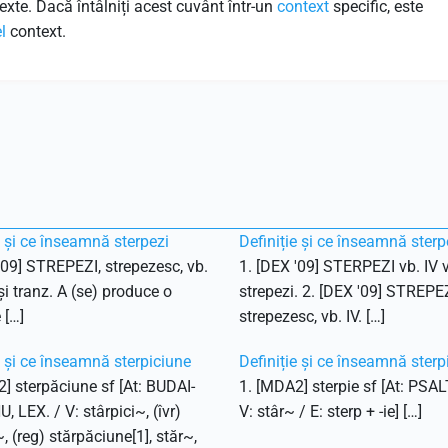
exte. Dacă întâlniți acest cuvânt într-un
context
specific, este
l
context.
e și ce înseamnă sterpezi
Definiție și ce înseamnă sterp
'09] STREPEZI, strepezesc, vb.
1. [DEX '09] STERPEZI vb. IV v
 și tranz. A (se) produce o
strepezi. 2. [DEX '09] STREPEZ
 […]
strepezesc, vb. IV. […]
e și ce înseamnă sterpiciune
Definiție și ce înseamnă sterp
] sterpăciune sf [At: BUDAI-
1. [MDA2] sterpie sf [At: PSAL
 LEX. / V: stârpici~, (îvr)
V: stâr~ / E: sterp + -ie] […]
~, (reg) stărpăciune[1], stăr~,