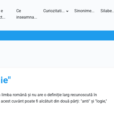
 e
Ce
Curiozitati...
Sinonime...
Silabe..
t...
inseamna...
ie"
 limba română și nu are o definiție larg recunoscută în
est cuvânt poate fi alcătuit din două părți: "anti" și "logie,"