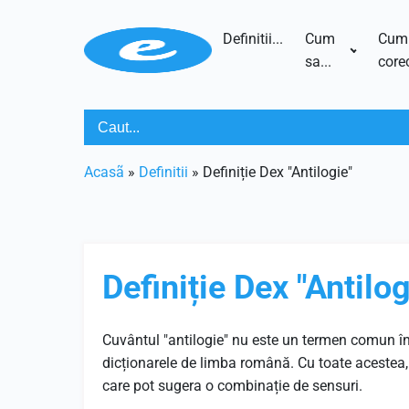
Definitii...
Cum
Cum
sa...
corec
Acasã
»
Definitii
»
Definiție Dex "Antilogie"
Definiție Dex "Antilog
Cuvântul "antilogie" nu este un termen comun în
dicționarele de limba română. Cu toate acestea, ac
care pot sugera o combinație de sensuri.