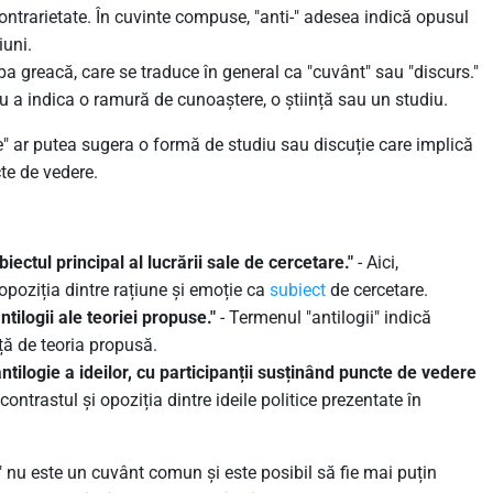
ontrarietate. În cuvinte compuse, "anti-" adesea indică opusul
iuni.
ba greacă, care se traduce în general ca "cuvânt" sau "discurs."
tru a indica o ramură de cunoaștere, o știință sau un studiu.
e" ar putea sugera o formă de studiu sau discuție care implică
cte de vedere.
iectul principal al lucrării sale de cercetare."
- Aici,
opoziția dintre rațiune și emoție ca
subiect
de cercetare.
ntilogii ale teoriei propuse."
- Termenul "antilogii" indică
ță de teoria propusă.
antilogie a ideilor, cu participanții susținând puncte de vedere
 contrastul și opoziția dintre ideile politice prezentate în
" nu este un cuvânt comun și este posibil să fie mai puțin