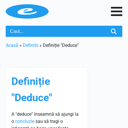
Acasã
»
Definitii
»
Definiție "Deduce"
Definiție
"Deduce"
A "deduce" înseamnă să ajungi la
o
concluzie
sau să tragi o