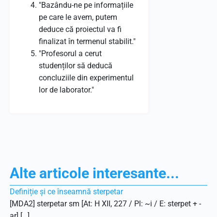
"Bazându-ne pe informațiile
pe care le avem, putem
deduce că proiectul va fi
finalizat în termenul stabilit."
"Profesorul a cerut
studenților să deducă
concluziile din experimentul
lor de laborator."
Alte articole interesante...
Definiție și ce înseamnă sterpetar
[MDA2] sterpetar sm [At: H XII, 227 / Pl: ~i / E: sterpet + -
ar] […]