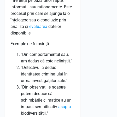
inferență pe baza unor fapte,
informații sau raționamente. Este
procesul prin care se ajunge la o
înțelegere sau o concluzie prin
analiza și
evaluarea
datelor
disponibile.
Exemple de folosință:
"Din comportamentul său,
am dedus că este neliniștit."
"Detectivul a dedus
identitatea criminalului în
urma investigațiilor sale."
"Din observațiile noastre,
putem deduce că
schimbările climatice au un
impact semnificativ
asupra
biodiversității."