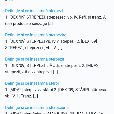
Definiție și ce înseamnă sterpezi
1. [DEX '09] STREPEZI, strepezesc, vb. IV. Refl. și tranz. A
(se) produce o senzație […]
Definiție și ce înseamnă sterpezire
1. [DEX '09] STERPEZI vb. IV v. strepezi. 2. [DEX '09]
STREPEZI, strepezesc, vb. IV. […]
Definiție și ce înseamnă sterpezit
1. [DEX '09] STERPEZIT, -Ă adj. v. strepezit. 2. [MDA2]
sterpezit, ~ă a vz strepezit […]
Definiție și ce înseamnă sterpi
1. [MDA2] sterpi v vz stârpi 2. [DEX '09] STÂRPI, stârpesc,
vb. IV. 1. Tranz. […]
Definiție și ce înseamnă sterpiciune
1. [MDA2] sterpăciune sf [At: BUDAI-DELEANU, LEX. / V: