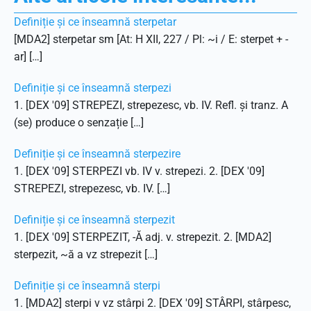
Definiție și ce înseamnă sterpetar
[MDA2] sterpetar sm [At: H XII, 227 / Pl: ~i / E: sterpet + -
ar] […]
Definiție și ce înseamnă sterpezi
1. [DEX '09] STREPEZI, strepezesc, vb. IV. Refl. și tranz. A
(se) produce o senzație […]
Definiție și ce înseamnă sterpezire
1. [DEX '09] STERPEZI vb. IV v. strepezi. 2. [DEX '09]
STREPEZI, strepezesc, vb. IV. […]
Definiție și ce înseamnă sterpezit
1. [DEX '09] STERPEZIT, -Ă adj. v. strepezit. 2. [MDA2]
sterpezit, ~ă a vz strepezit […]
Definiție și ce înseamnă sterpi
1. [MDA2] sterpi v vz stârpi 2. [DEX '09] STÂRPI, stârpesc,