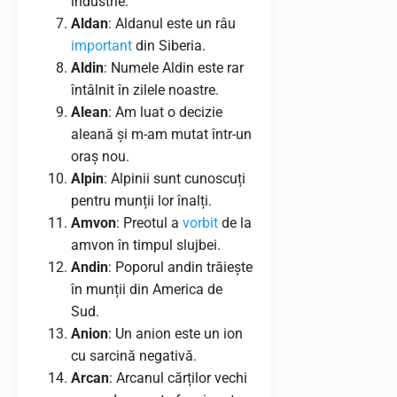
industrie.
Aldan
: Aldanul este un râu
important
din Siberia.
Aldin
: Numele Aldin este rar
întâlnit în zilele noastre.
Alean
: Am luat o decizie
aleană și m-am mutat într-un
oraș nou.
Alpin
: Alpinii sunt cunoscuți
pentru munții lor înalți.
Amvon
: Preotul a
vorbit
de la
amvon în timpul slujbei.
Andin
: Poporul andin trăiește
în munții din America de
Sud.
Anion
: Un anion este un ion
cu sarcină negativă.
Arcan
: Arcanul cărților vechi