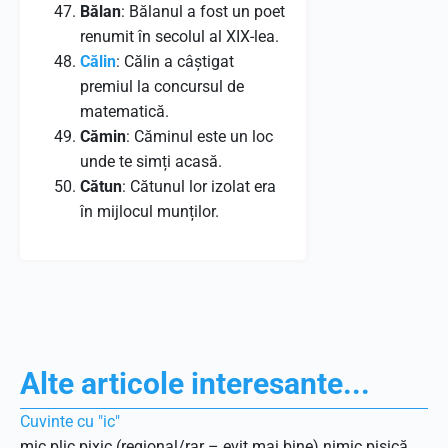
Bălan
: Bălanul a fost un poet
renumit în secolul al XIX-lea.
Călin
: Călin a câștigat
premiul la concursul de
matematică.
Cămin
: Căminul este un loc
unde te simți acasă.
Cătun
: Cătunul lor izolat era
în mijlocul munților.
Alte articole interesante...
Cuvinte cu "ic"
mic plic pixic (regional/rar – evit mai bine) nimic pisică