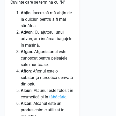
Cuvinte care se termina cu "N"
Abțin
: Încerc să mă abțin de
la dulciuri pentru a fi mai
sănătos.
Advon
: Cu ajutorul unui
advon, am încărcat bagajele
în mașină.
Afgan
: Afganistanul este
cunoscut pentru peisajele
sale muntoase.
Afion
: Afionul este o
substanță narcotică derivată
din opiu.
Alaun
: Alaunul este folosit în
cosmetică și în
tăbăcărie
.
Alcan
: Alcanul este un
produs chimic utilizat în