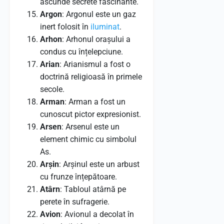
ascunde secrete fascinante.
Argon
: Argonul este un gaz
inert folosit în
iluminat
.
Arhon
: Arhonul orașului a
condus cu înțelepciune.
Arian
: Arianismul a fost o
doctrină religioasă în primele
secole.
Arman
: Arman a fost un
cunoscut pictor expresionist.
Arsen
: Arsenul este un
element chimic cu simbolul
As.
Arșin
: Arșinul este un arbust
cu frunze înțepătoare.
Atârn
: Tabloul atârnă pe
perete în sufragerie.
Avion
: Avionul a decolat în