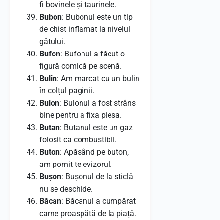
fi bovinele și taurinele.
Bubon
: Bubonul este un tip
de chist inflamat la nivelul
gâtului.
Bufon
: Bufonul a făcut o
figură comică pe scenă.
Bulin
: Am marcat cu un bulin
în colțul paginii.
Bulon
: Bulonul a fost strâns
bine pentru a fixa piesa.
Butan
: Butanul este un gaz
folosit ca combustibil.
Buton
: Apăsând pe buton,
am pornit televizorul.
Bușon
: Bușonul de la sticlă
nu se deschide.
Băcan
: Băcanul a cumpărat
carne proaspătă de la piață.