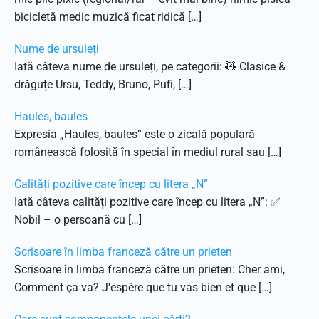
bicicletă medic muzică ficat ridică […]
Nume de ursuleți
Iată câteva nume de ursuleți, pe categorii: 🧸 Clasice &
drăguțe Ursu, Teddy, Bruno, Pufi, […]
Haules, baules
Expresia „Haules, baules” este o zicală populară
românească folosită în special în mediul rural sau […]
Calități pozitive care încep cu litera „N”
Iată câteva calități pozitive care încep cu litera „N”: ✅
Nobil – o persoană cu […]
Scrisoare în limba franceză către un prieten
Scrisoare în limba franceză către un prieten: Cher ami,
Comment ça va? J'espère que tu vas bien et que […]