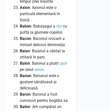
timpul zilei însorite.
Axion
: Axionul este o
particulă elementară în
fizică.
Baban
: Babașagul a
râs
cu
poftă la glumele copiilor.
Bacon
: Baconul crocant a
mirosit delicios dimineața.
Baian
: Baianul a cântat la
chitară în parc.
Balon
: Balonul a plutit
ușor
pe cerul
senin
.
Banan
: Bananul este o
gustare sănătoasă și
delicioasă.
Baron
: Baronul a fost
cunoscut pentru bogăția sa.
Baton
: Am cumpărat un