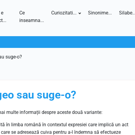
 e
Ce
Curiozitati...
Sinonime...
Silabe..
t...
inseamna...
au suge-o?
geo sau suge-o?
mai multe informații despre aceste două variante:
ită în limba română în contextul expresiei care implică un act
 care se adresează cuiva pentru a-l îndemna să efectueze