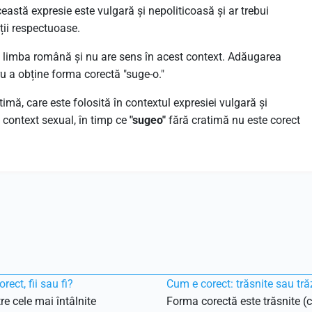
ceastă expresie este vulgară și nepoliticoasă și ar trebui
ii respectuoase.
n limba română și nu are sens în acest context. Adăugarea
tru a obține forma corectă "suge-o."
atimă, care este folosită în contextul expresiei vulgară și
 context sexual, în timp ce
"sugeo"
fără cratimă nu este corect
rect, fii sau fi?
Cum e corect: trăsnite sau tră
re cele mai întâlnite
Forma corectă este trăsnite (c