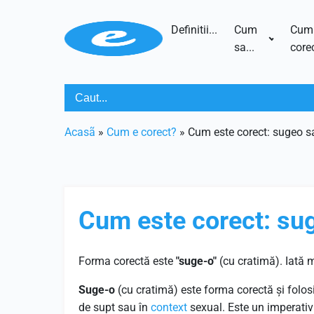
Definitii...
Cum
Cum
sa...
corec
Acasã
»
Cum e corect?
»
Cum este corect: sugeo s
Cum este corect: su
Forma corectă este
"suge-o"
(cu cratimă). Iată 
Suge-o
(cu cratimă) este forma corectă și folos
de supt sau în
context
sexual. Este un imperativ