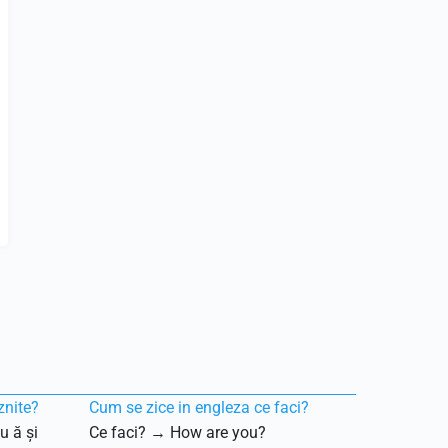
znite?
Cum se zice in engleza ce faci?
u ă și
Ce faci? → How are you?