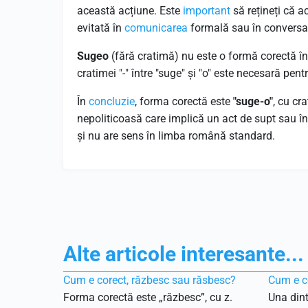
această acțiune. Este
important
să rețineți că a
evitată în
comunicarea
formală sau în conversaț
Sugeo
(fără cratimă) nu este o formă corectă î
cratimei "-" între "suge" și "o" este necesară pen
În
concluzie
, forma corectă este
"suge-o"
, cu cr
nepoliticoasă care implică un act de supt sau în
și nu are sens în limba română standard.
Alte articole interesante...
Cum e corect, răzbesc sau răsbesc?
Cum e co
Forma corectă este „răzbesc”, cu z.
Una dint