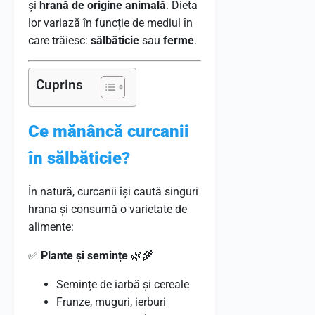
și
hrană de origine animală
. Dieta
lor variază în funcție de mediul în
care trăiesc:
sălbăticie
sau
ferme
.
Cuprins
Ce mănâncă curcanii
în sălbăticie?
În natură, curcanii își caută singuri
hrana și consumă o varietate de
alimente:
✅
Plante și semințe
🌿🌾
Semințe de iarbă și cereale
Frunze, muguri, ierburi