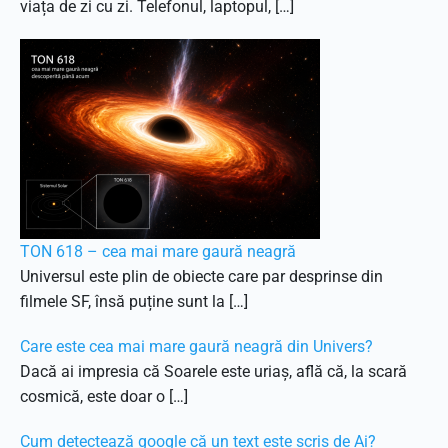
viața de zi cu zi. Telefonul, laptopul, […]
TON 618 – cea mai mare gaură neagră
Universul este plin de obiecte care par desprinse din
filmele SF, însă puține sunt la […]
Care este cea mai mare gaură neagră din Univers?
Dacă ai impresia că Soarele este uriaș, află că, la scară
cosmică, este doar o […]
Cum detectează google că un text este scris de Ai?