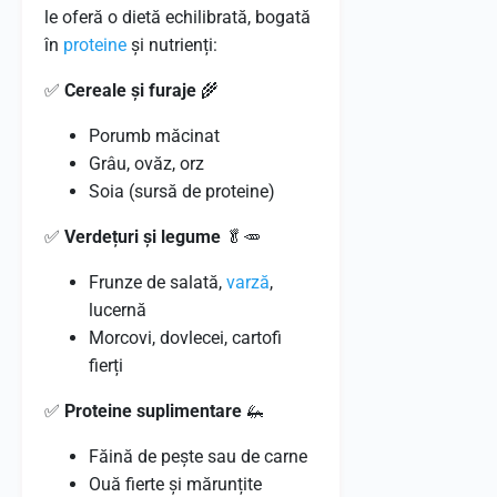
le oferă o dietă echilibrată, bogată
în
proteine
și nutrienți:
✅
Cereale și furaje
🌾
Porumb măcinat
Grâu, ovăz, orz
Soia (sursă de proteine)
✅
Verdețuri și legume
🥬🥕
Frunze de salată,
varză
,
lucernă
Morcovi, dovlecei, cartofi
fierți
✅
Proteine suplimentare
🦗
Făină de pește sau de carne
Ouă fierte și mărunțite