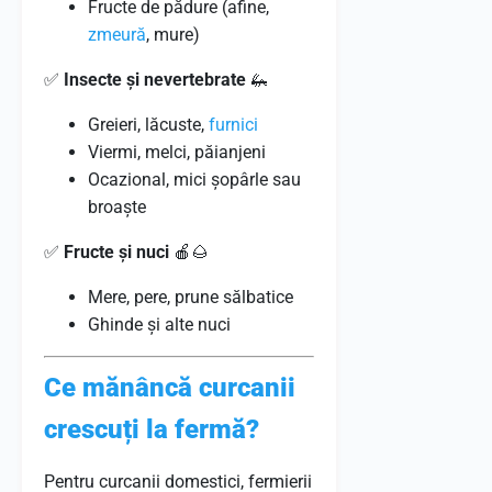
Fructe de pădure (afine,
zmeură
, mure)
✅
Insecte și nevertebrate
🦗
Greieri, lăcuste,
furnici
Viermi, melci, păianjeni
Ocazional, mici șopârle sau
broaște
✅
Fructe și nuci
🍎🌰
Mere, pere, prune sălbatice
Ghinde și alte nuci
Ce mănâncă curcanii
crescuți la fermă?
Pentru curcanii domestici, fermierii