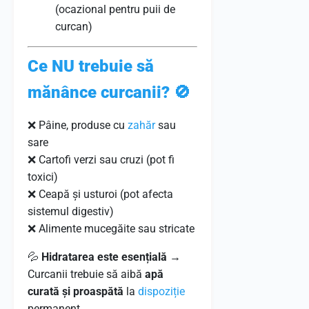
(ocazional pentru puii de
curcan)
Ce NU trebuie să
mănânce curcanii?
🚫
❌ Pâine, produse cu
zahăr
sau
sare
❌ Cartofi verzi sau cruzi (pot fi
toxici)
❌ Ceapă și usturoi (pot afecta
sistemul digestiv)
❌ Alimente mucegăite sau stricate
💦
Hidratarea este esențială
→
Curcanii trebuie să aibă
apă
curată și proaspătă
la
dispoziție
permanent.