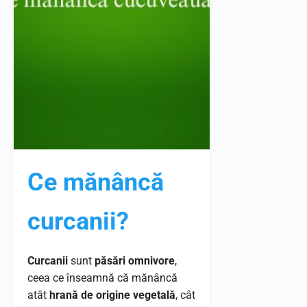
Ce mănâncă
curcanii?
Curcanii
sunt
păsări omnivore
,
ceea ce înseamnă că mănâncă
atât
hrană de origine vegetală
, cât