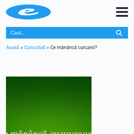
Acasã
»
Curiozitati
»
Ce mănâncă curcanii?