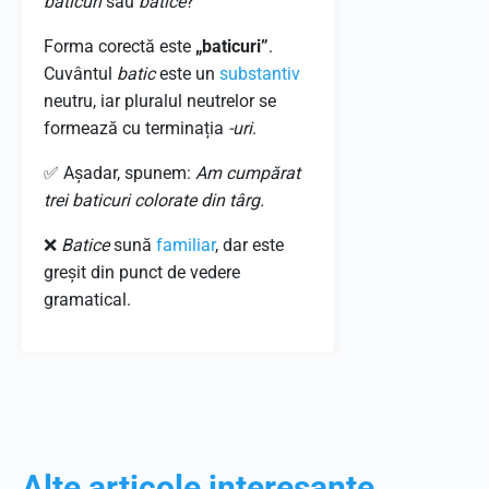
baticuri
sau
batice
?
Forma corectă este
„baticuri”
.
Cuvântul
batic
este un
substantiv
neutru, iar pluralul neutrelor se
formează cu terminația
-uri
.
✅ Așadar, spunem:
Am cumpărat
trei baticuri colorate din târg.
❌
Batice
sună
familiar
, dar este
greșit din punct de vedere
gramatical.
Alte articole interesante...