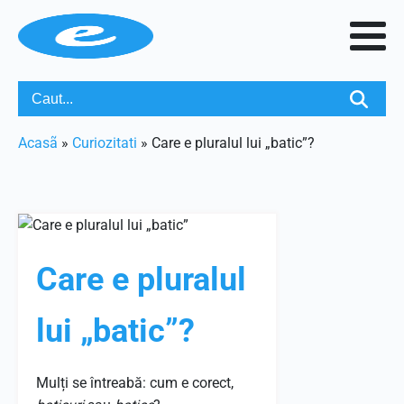
Acasã
»
Curiozitati
»
Care e pluralul lui „batic”?
Care e pluralul
lui „batic”?
Mulți se întreabă: cum e corect,