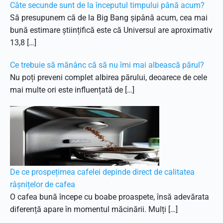
Câte secunde sunt de la începutul timpului până acum?
Să presupunem că de la Big Bang șipână acum, cea mai
bună estimare științifică este că Universul are aproximativ
13,8 […]
Ce trebuie să mănânc că să nu îmi mai albească părul?
Nu poți preveni complet albirea părului, deoarece de cele
mai multe ori este influențată de […]
De ce prospețimea cafelei depinde direct de calitatea
râșnițelor de cafea
O cafea bună începe cu boabe proaspete, însă adevărata
diferență apare în momentul măcinării. Mulți […]