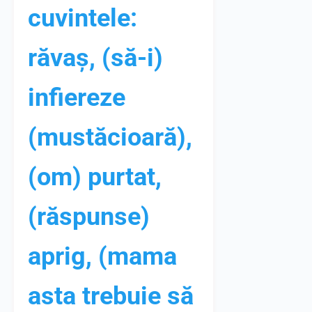
cuvintele:
răvaș, (să-i)
infiereze
(mustăcioară),
(om) purtat,
(răspunse)
aprig, (mama
asta trebuie să