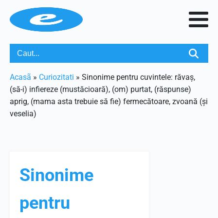
Acasã
»
Curiozitati
»
Sinonime pentru cuvintele: răvaș,
(să-i) infiereze (mustăcioară), (om) purtat, (răspunse)
aprig, (mama asta trebuie să fie) fermecătoare, zvoană (și
veselia)
Sinonime
pentru