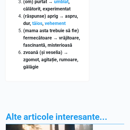
(om) purtat
→
umblat
,
călătorit, experimentat
(răspunse) aprig
→
aspru,
dur,
tăios
,
vehement
(mama asta trebuie să fie)
fermecătoare
→
vrăjitoare,
fascinantă, misterioasă
zvoană (și veselia)
→
zgomot, agitație, rumoare,
gălăgie
Alte articole interesante...