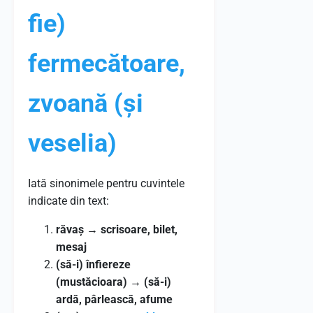
fie)
fermecătoare,
zvoană (și
veselia)
Iată sinonimele pentru cuvintele
indicate din text:
răvaș
→
scrisoare, bilet,
mesaj
(să-i) înfiereze
(mustăcioara)
→
(să-i)
ardă, pârlească, afume