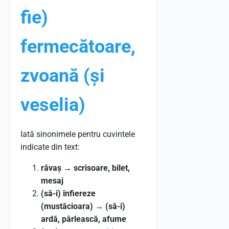
fie)
fermecătoare,
zvoană (și
veselia)
Iată sinonimele pentru cuvintele
indicate din text:
răvaș
→
scrisoare, bilet,
mesaj
(să-i) înfiereze
(mustăcioara)
→
(să-i)
ardă, pârlească, afume