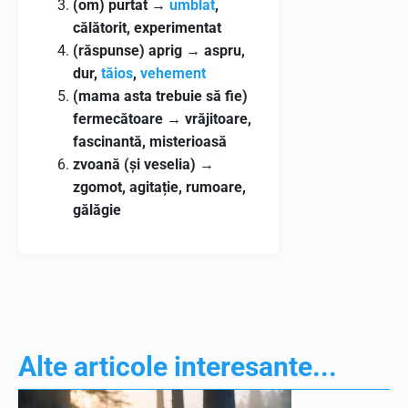
(om) purtat
→
umblat
,
călătorit, experimentat
(răspunse) aprig
→
aspru,
dur,
tăios
,
vehement
(mama asta trebuie să fie)
fermecătoare
→
vrăjitoare,
fascinantă, misterioasă
zvoană (și veselia)
→
zgomot, agitație, rumoare,
gălăgie
Alte articole interesante...