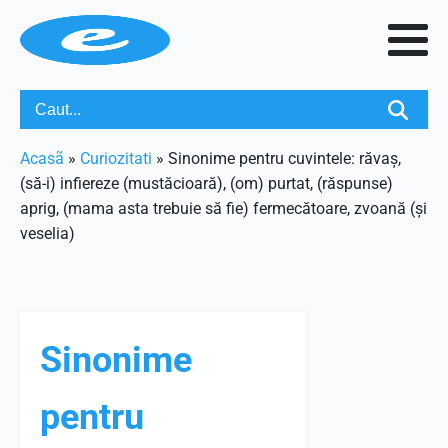
Acasã
»
Curiozitati
»
Sinonime pentru cuvintele: răvaș,
(să-i) infiereze (mustăcioară), (om) purtat, (răspunse)
aprig, (mama asta trebuie să fie) fermecătoare, zvoană (și
veselia)
Sinonime
pentru