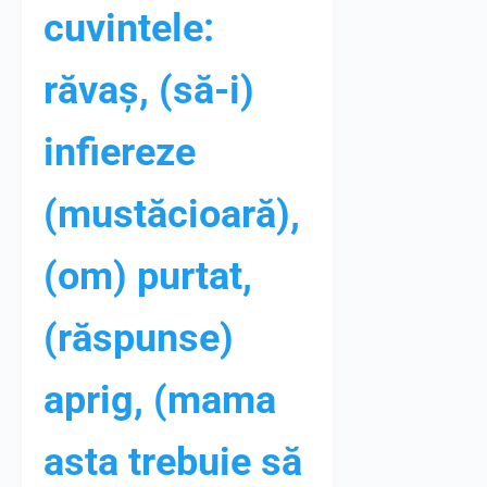
cuvintele:
răvaș, (să-i)
infiereze
(mustăcioară),
(om) purtat,
(răspunse)
aprig, (mama
asta trebuie să