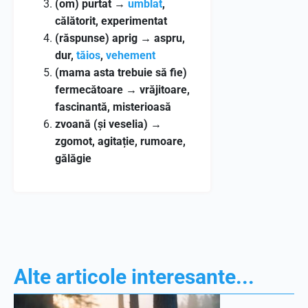
(om) purtat
→
umblat
,
călătorit, experimentat
(răspunse) aprig
→
aspru,
dur,
tăios
,
vehement
(mama asta trebuie să fie)
fermecătoare
→
vrăjitoare,
fascinantă, misterioasă
zvoană (și veselia)
→
zgomot, agitație, rumoare,
gălăgie
Alte articole interesante...