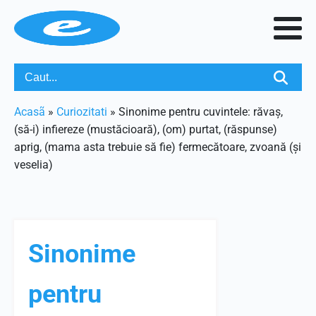
Acasã
»
Curiozitati
»
Sinonime pentru cuvintele: răvaș,
(să-i) infiereze (mustăcioară), (om) purtat, (răspunse)
aprig, (mama asta trebuie să fie) fermecătoare, zvoană (și
veselia)
Sinonime
pentru