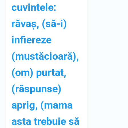
cuvintele:
răvaș, (să-i)
infiereze
(mustăcioară),
(om) purtat,
(răspunse)
aprig, (mama
asta trebuie să