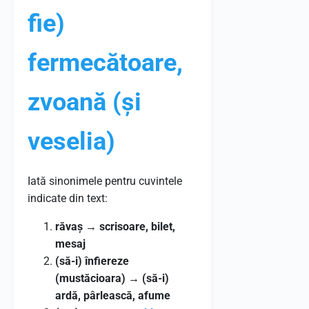
fie)
fermecătoare,
zvoană (și
veselia)
Iată sinonimele pentru cuvintele
indicate din text:
răvaș
→
scrisoare, bilet,
mesaj
(să-i) înfiereze
(mustăcioara)
→
(să-i)
ardă, pârlească, afume