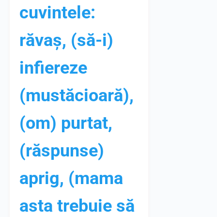
cuvintele:
răvaș, (să-i)
infiereze
(mustăcioară),
(om) purtat,
(răspunse)
aprig, (mama
asta trebuie să