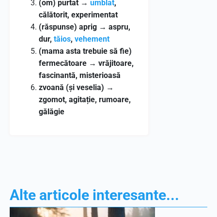
(om) purtat
→
umblat
,
călătorit, experimentat
(răspunse) aprig
→
aspru,
dur,
tăios
,
vehement
(mama asta trebuie să fie)
fermecătoare
→
vrăjitoare,
fascinantă, misterioasă
zvoană (și veselia)
→
zgomot, agitație, rumoare,
gălăgie
Alte articole interesante...