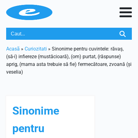
Acasã
»
Curiozitati
»
Sinonime pentru cuvintele: răvaș,
(să-i) infiereze (mustăcioară), (om) purtat, (răspunse)
aprig, (mama asta trebuie să fie) fermecătoare, zvoană (și
veselia)
Sinonime
pentru