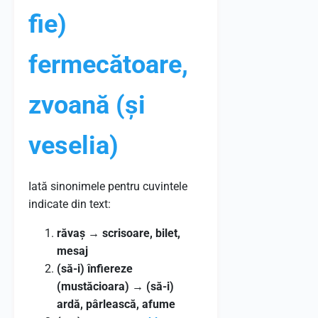
fie)
fermecătoare,
zvoană (și
veselia)
Iată sinonimele pentru cuvintele
indicate din text:
răvaș
→
scrisoare, bilet,
mesaj
(să-i) înfiereze
(mustăcioara)
→
(să-i)
ardă, pârlească, afume