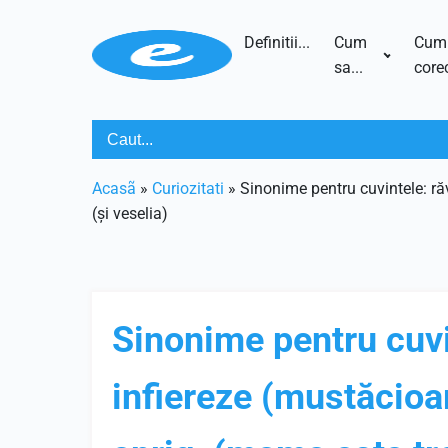
Definitii...
Cum
Cum
sa...
corec
Acasã
»
Curiozitati
»
Sinonime pentru cuvintele: ră
(și veselia)
Sinonime pentru cuvin
infiereze (mustăcioa