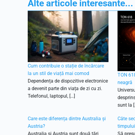
Alte articole interesante...
Cum contribuie o stație de încărcare
la un stil de viață mai comod
TON 618
Dependența de dispozitive electronice
neagră
a devenit parte din viața de zi cu zi.
Universu
Telefonul, laptopul, […]
desprins
sunt la [
Care este diferența dintre Australia și
Câte sec
Austria?
timpulu
Australia și Austria sunt două țări
Să pres