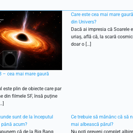
Care este cea mai mare gaur
din Univers?
Dacă ai impresia că Soarele e
uriaș, află că, la scară cosmic
doar o […]
 – cea mai mare gaură
l este plin de obiecte care par
e din filmele SF, însă puține
…]
unde sunt de la începutul
Ce trebuie să mănânc că să n
i până acum?
mai albească părul?
upunem că de la Big Bang
Nu poți preveni complet albir