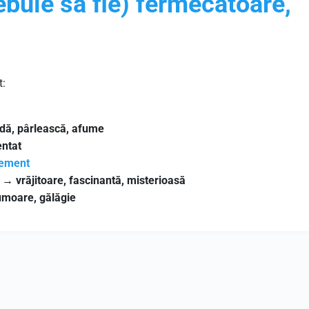
ebuie să fie) fermecătoare,
t:
rdă, pârlească, afume
entat
ement
→
vrăjitoare, fascinantă, misterioasă
rumoare, gălăgie