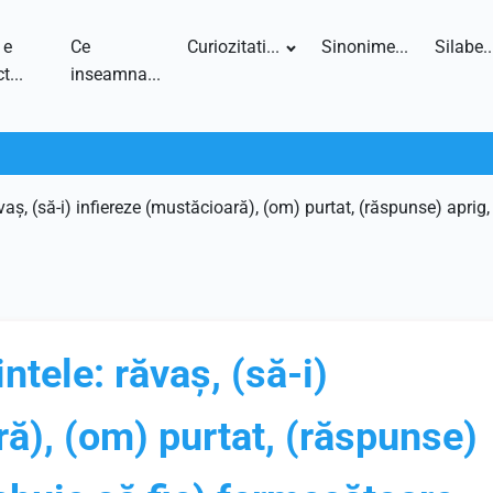
 e
Ce
Curiozitati...
Sinonime...
Silabe..
t...
inseamna...
vaș, (să-i) infiereze (mustăcioară), (om) purtat, (răspunse) apri
tele: răvaș, (să-i)
ră), (om) purtat, (răspunse)