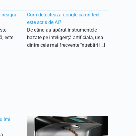
ă neagră
Cum detectează google că un text
este scris de Ai?
ste
De când au apărut instrumentele
ă, este
bazate pe inteligență artificială, una
dintre cele mai frecvente întrebări […]
u îmi
ea