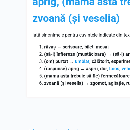
aprig, (mama asta tr
zvoană (și veselia)
Iată sinonimele pentru cuvintele indicate din tex
răvaș
→
scrisoare, bilet, mesaj
(să-i) înfiereze (mustăcioara)
→
(să-i) a
(om) purtat
→
umblat
, călătorit, experim
(răspunse) aprig
→
aspru, dur,
tăios
,
veh
(mama asta trebuie să fie) fermecătoare
zvoană (și veselia)
→
zgomot, agitație, 