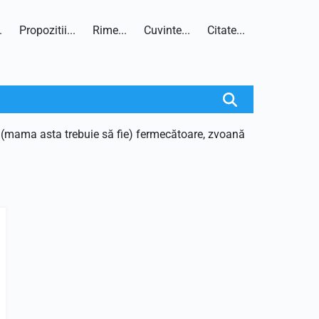
.
Propozitii...
Rime...
Cuvinte...
Citate...
g, (mama asta trebuie să fie) fermecătoare, zvoană