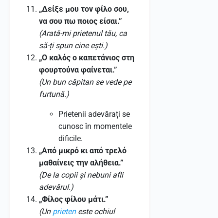
„Δείξε μου τον φίλο σου,
να σου πω ποιος είσαι.”
(Arată-mi prietenul tău, ca
să-ți spun cine ești.)
„Ο καλός ο καπετάνιος στη
φουρτούνα φαίνεται.”
(Un bun căpitan se vede pe
furtună.)
Prietenii adevărați se
cunosc în momentele
dificile.
„Από μικρό κι από τρελό
μαθαίνεις την αλήθεια.”
(De la copii și nebuni afli
adevărul.)
„Φίλος φίλου μάτι.”
(Un
prieten
este ochiul