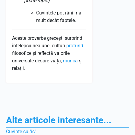
poate rupe.)
Cuvintele pot răni mai
mult decât faptele.
Aceste proverbe grecești surprind
înțelepciunea unei culturi
profund
filosofice și reflectă valorile
universale despre viață,
muncă
și
relații.
Alte articole interesante...
Cuvinte cu "ic"