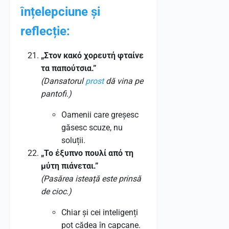
înțelepciune și
reflecție:
„Στον κακό χορευτή φταίνε
τα παπούτσια.”
(Dansatorul
prost
dă vina pe
pantofi.)
Oamenii care greșesc
găsesc scuze, nu
soluții.
„Το έξυπνο πουλί από τη
μύτη πιάνεται.”
(Pasărea isteață este prinsă
de cioc.)
Chiar și cei inteligenți
pot cădea în capcane.