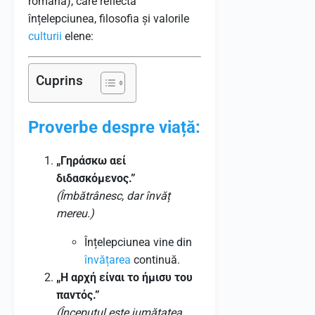
română), care reflectă
înțelepciunea, filosofia și valorile
culturii
elene:
Cuprins
Proverbe despre viață:
„Γηράσκω αεί
διδασκόμενος.”
(Îmbătrânesc, dar învăț
mereu.)
Înțelepciunea vine din
învățarea
continuă.
„Η αρχή είναι το ήμισυ του
παντός.”
(Începutul este jumătatea