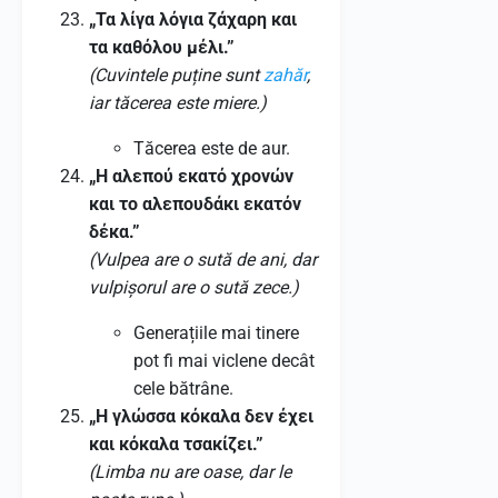
„Τα λίγα λόγια ζάχαρη και
τα καθόλου μέλι.”
(Cuvintele puține sunt
zahăr
,
iar tăcerea este miere.)
Tăcerea este de aur.
„Η αλεπού εκατό χρονών
και το αλεπουδάκι εκατόν
δέκα.”
(Vulpea are o sută de ani, dar
vulpișorul are o sută zece.)
Generațiile mai tinere
pot fi mai viclene decât
cele bătrâne.
„Η γλώσσα κόκαλα δεν έχει
και κόκαλα τσακίζει.”
(Limba nu are oase, dar le