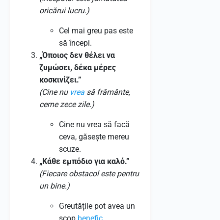
oricărui lucru.)
Cel mai greu pas este
să începi.
„Όποιος δεν θέλει να
ζυμώσει, δέκα μέρες
κοσκινίζει.”
(Cine nu
vrea
să frământe,
cerne zece zile.)
Cine nu vrea să facă
ceva, găsește mereu
scuze.
„Κάθε εμπόδιο για καλό.”
(Fiecare obstacol este pentru
un bine.)
Greutățile pot avea un
scop
benefic
.