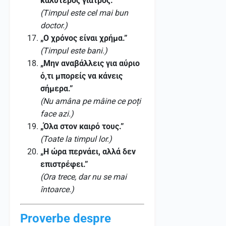
καλύτερος γιατρός.”
(Timpul este cel mai bun
doctor.)
„Ο χρόνος είναι χρήμα.”
(Timpul este bani.)
„Μην αναβάλλεις για αύριο
ό,τι μπορείς να κάνεις
σήμερα.”
(Nu amâna pe mâine ce poți
face azi.)
„Όλα στον καιρό τους.”
(Toate la timpul lor.)
„Η ώρα περνάει, αλλά δεν
επιστρέφει.”
(Ora trece, dar nu se mai
întoarce.)
Proverbe despre