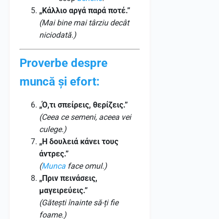
„Κάλλιο αργά παρά ποτέ.”
(Mai bine mai târziu decât
niciodată.)
Proverbe despre
muncă și efort:
„Ό,τι σπείρεις, θερίζεις.”
(Ceea ce semeni, aceea vei
culege.)
„Η δουλειά κάνει τους
άντρες.”
(
Munca
face omul.)
„Πριν πεινάσεις,
μαγειρεύεις.”
(Gătești înainte să-ți fie
foame.)