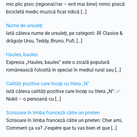
mic plic pixic (regional/rar – evit mai bine) nimic pisică
bicicletă medic muzică ficat ridică […]
Nume de ursuleți
Iată câteva nume de ursuleți, pe categorii: 🧸 Clasice &
drăguțe Ursu, Teddy, Bruno, Pufi, […]
Haules, baules
Expresia „Haules, baules” este o zicală populară
românească folosită în special în mediul rural sau […]
Calități pozitive care încep cu litera „N”
Iată câteva calități pozitive care încep cu litera „N”: ✅
Nobil – o persoană cu […]
Scrisoare în limba franceză către un prieten
Scrisoare în limba franceză către un prieten: Cher ami,
Comment ça va? J'espère que tu vas bien et que […]