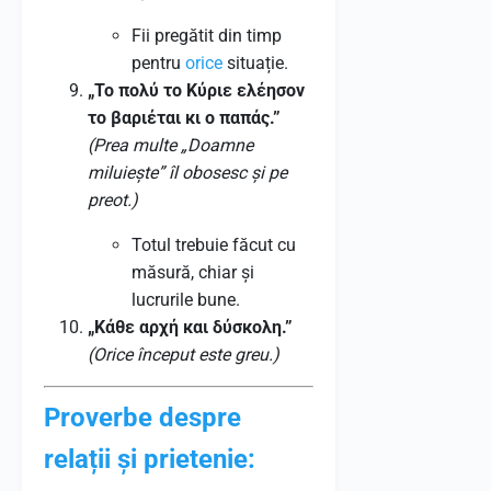
Fii pregătit din timp
pentru
orice
situație.
„Το πολύ το Κύριε ελέησον
το βαριέται κι ο παπάς.”
(Prea multe „Doamne
miluiește” îl obosesc și pe
preot.)
Totul trebuie făcut cu
măsură, chiar și
lucrurile bune.
„Κάθε αρχή και δύσκολη.”
(Orice început este greu.)
Proverbe despre
relații și prietenie: