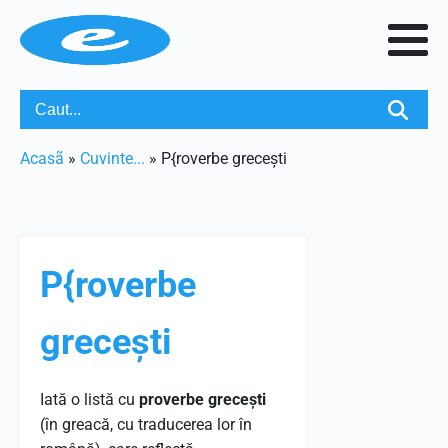
Acasã
»
Cuvinte...
»
P{roverbe grecești
P{roverbe
grecești
Iată o listă cu
proverbe grecești
(în greacă, cu traducerea lor în