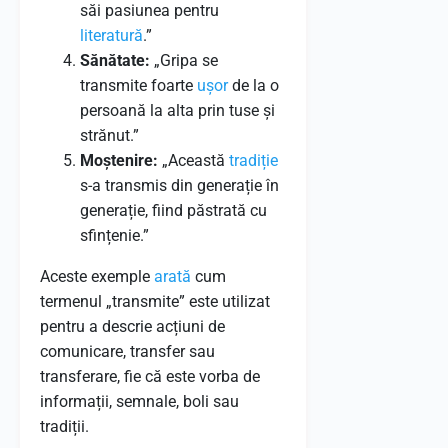
săi pasiunea pentru
literatură
.”
Sănătate:
„Gripa se
transmite foarte
ușor
de la o
persoană la alta prin tuse și
strănut.”
Moștenire:
„Această
tradiție
s-a transmis din generație în
generație, fiind păstrată cu
sfințenie.”
Aceste exemple
arată
cum
termenul „transmite” este utilizat
pentru a descrie acțiuni de
comunicare, transfer sau
transferare, fie că este vorba de
informații, semnale, boli sau
tradiții.