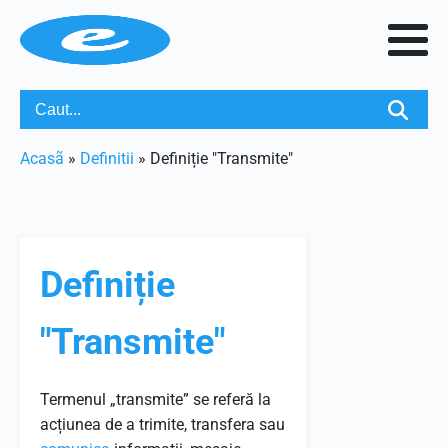
Acasã
»
Definitii
»
Definiție "Transmite"
Definiție
"Transmite"
Termenul „transmite” se referă la
acțiunea de a trimite, transfera sau