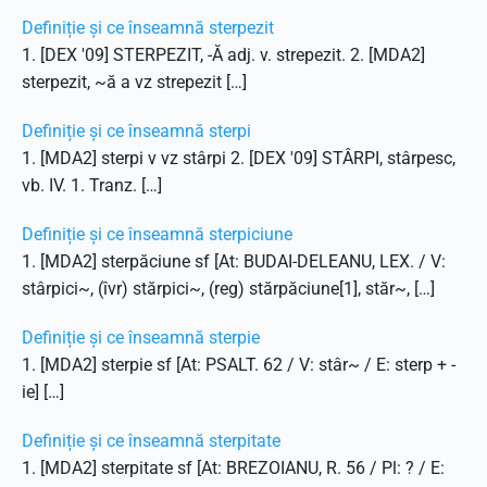
Definiție și ce înseamnă sterpezit
1. [DEX '09] STERPEZIT, -Ă adj. v. strepezit. 2. [MDA2]
sterpezit, ~ă a vz strepezit […]
Definiție și ce înseamnă sterpi
1. [MDA2] sterpi v vz stârpi 2. [DEX '09] STÂRPI, stârpesc,
vb. IV. 1. Tranz. […]
Definiție și ce înseamnă sterpiciune
1. [MDA2] sterpăciune sf [At: BUDAI-DELEANU, LEX. / V:
stârpici~, (îvr) stărpici~, (reg) stărpăciune[1], stăr~, […]
Definiție și ce înseamnă sterpie
1. [MDA2] sterpie sf [At: PSALT. 62 / V: stâr~ / E: sterp + -
ie] […]
Definiție și ce înseamnă sterpitate
1. [MDA2] sterpitate sf [At: BREZOIANU, R. 56 / Pl: ? / E: