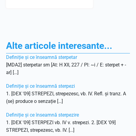
Alte articole interesante...
Definiție și ce înseamnă sterpetar
[MDA2] sterpetar sm [At: H XII, 227 / Pl: ~i / E: sterpet + -
ar] […]
Definiție și ce înseamnă sterpezi
1. [DEX '09] STREPEZI, strepezesc, vb. IV. Refl. și tranz. A
(se) produce o senzație […]
Definiție și ce înseamnă sterpezire
1. [DEX '09] STERPEZI vb. IV v. strepezi. 2. [DEX '09]
STREPEZI, strepezesc, vb. IV. […]