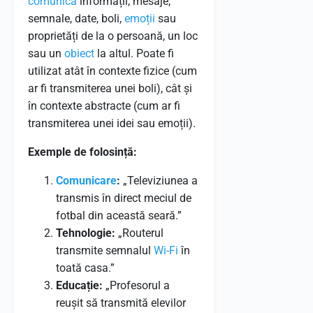
comunica
informații, mesaje,
semnale, date, boli,
emoții
sau
proprietăți de la o persoană, un loc
sau un
obiect
la altul. Poate fi
utilizat atât în contexte fizice (cum
ar fi transmiterea unei boli), cât și
în contexte abstracte (cum ar fi
transmiterea unei idei sau emoții).
Exemple de folosință:
Comunicare
:
„Televiziunea a
transmis în direct meciul de
fotbal din această seară.”
Tehnologie:
„Routerul
transmite semnalul
Wi-Fi
în
toată casa.”
Educație:
„Profesorul a
reușit să transmită elevilor