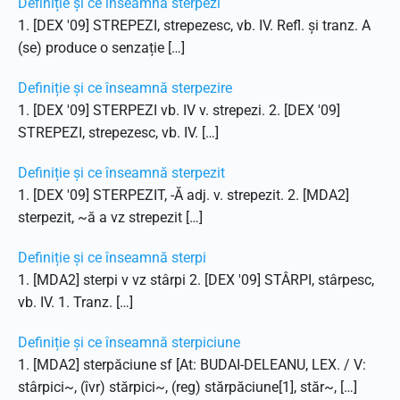
Definiție și ce înseamnă sterpezi
1. [DEX '09] STREPEZI, strepezesc, vb. IV. Refl. și tranz. A
(se) produce o senzație […]
Definiție și ce înseamnă sterpezire
1. [DEX '09] STERPEZI vb. IV v. strepezi. 2. [DEX '09]
STREPEZI, strepezesc, vb. IV. […]
Definiție și ce înseamnă sterpezit
1. [DEX '09] STERPEZIT, -Ă adj. v. strepezit. 2. [MDA2]
sterpezit, ~ă a vz strepezit […]
Definiție și ce înseamnă sterpi
1. [MDA2] sterpi v vz stârpi 2. [DEX '09] STÂRPI, stârpesc,
vb. IV. 1. Tranz. […]
Definiție și ce înseamnă sterpiciune
1. [MDA2] sterpăciune sf [At: BUDAI-DELEANU, LEX. / V:
stârpici~, (îvr) stărpici~, (reg) stărpăciune[1], stăr~, […]