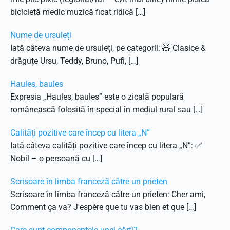
bicicletă medic muzică ficat ridică […]
Nume de ursuleți
Iată câteva nume de ursuleți, pe categorii: 🧸 Clasice &
drăguțe Ursu, Teddy, Bruno, Pufi, […]
Haules, baules
Expresia „Haules, baules” este o zicală populară
românească folosită în special în mediul rural sau […]
Calități pozitive care încep cu litera „N”
Iată câteva calități pozitive care încep cu litera „N”: ✅
Nobil – o persoană cu […]
Scrisoare în limba franceză către un prieten
Scrisoare în limba franceză către un prieten: Cher ami,
Comment ça va? J'espère que tu vas bien et que […]