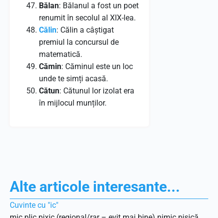
Bălan
: Bălanul a fost un poet
renumit în secolul al XIX-lea.
Călin
: Călin a câștigat
premiul la concursul de
matematică.
Cămin
: Căminul este un loc
unde te simți acasă.
Cătun
: Cătunul lor izolat era
în mijlocul munților.
Alte articole interesante...
Cuvinte cu "ic"
mic plic pixic (regional/rar – evit mai bine) nimic pisică