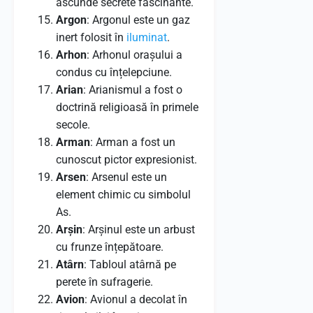
ascunde secrete fascinante.
Argon
: Argonul este un gaz
inert folosit în
iluminat
.
Arhon
: Arhonul orașului a
condus cu înțelepciune.
Arian
: Arianismul a fost o
doctrină religioasă în primele
secole.
Arman
: Arman a fost un
cunoscut pictor expresionist.
Arsen
: Arsenul este un
element chimic cu simbolul
As.
Arșin
: Arșinul este un arbust
cu frunze înțepătoare.
Atârn
: Tabloul atârnă pe
perete în sufragerie.
Avion
: Avionul a decolat în