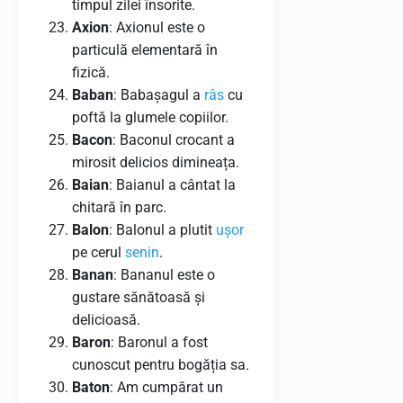
timpul zilei însorite.
Axion
: Axionul este o
particulă elementară în
fizică.
Baban
: Babașagul a
râs
cu
poftă la glumele copiilor.
Bacon
: Baconul crocant a
mirosit delicios dimineața.
Baian
: Baianul a cântat la
chitară în parc.
Balon
: Balonul a plutit
ușor
pe cerul
senin
.
Banan
: Bananul este o
gustare sănătoasă și
delicioasă.
Baron
: Baronul a fost
cunoscut pentru bogăția sa.
Baton
: Am cumpărat un