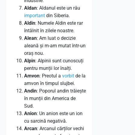
industrie.
Aldan
: Aldanul este un râu
important
din Siberia.
Aldin
: Numele Aldin este rar
întâlnit în zilele noastre.
Alean
: Am luat o decizie
aleană și m-am mutat într-un
oraș nou.
Alpin
: Alpinii sunt cunoscuți
pentru munții lor înalți.
Amvon
: Preotul a
vorbit
de la
amvon în timpul slujbei.
Andin
: Poporul andin trăiește
în munții din America de
Sud.
Anion
: Un anion este un ion
cu sarcină negativă.
Arcan
: Arcanul cărților vechi