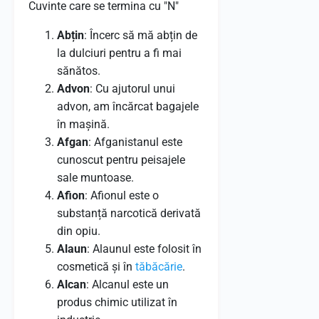
Cuvinte care se termina cu "N"
Abțin
: Încerc să mă abțin de
la dulciuri pentru a fi mai
sănătos.
Advon
: Cu ajutorul unui
advon, am încărcat bagajele
în mașină.
Afgan
: Afganistanul este
cunoscut pentru peisajele
sale muntoase.
Afion
: Afionul este o
substanță narcotică derivată
din opiu.
Alaun
: Alaunul este folosit în
cosmetică și în
tăbăcărie
.
Alcan
: Alcanul este un
produs chimic utilizat în