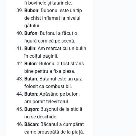
fi bovinele și taurinele.
Bubon
: Bubonul este un tip
de chist inflamat la nivelul
gâtului.
Bufon
: Bufonul a făcut o
figură comică pe scenă.
Bulin
: Am marcat cu un bulin
în colțul paginii.
Bulon
: Bulonul a fost strâns
bine pentru a fixa piesa.
Butan
: Butanul este un gaz
folosit ca combustibil.
Buton
: Apăsând pe buton,
am pornit televizorul.
Bușon
: Bușonul de la sticlă
nu se deschide.
Băcan
: Băcanul a cumpărat
carne proaspătă de la piață.