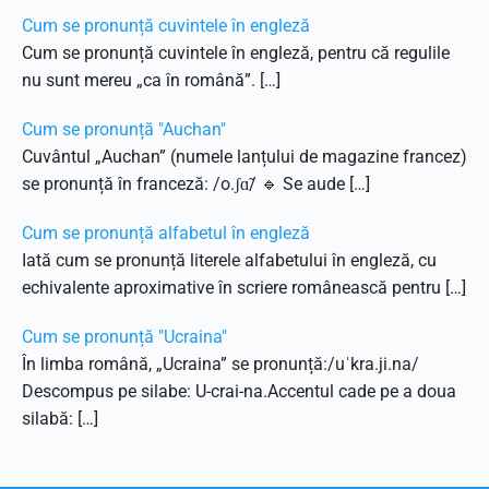
Cum se pronunță cuvintele în engleză
Cum se pronunță cuvintele în engleză, pentru că regulile
nu sunt mereu „ca în română”. […]
Cum se pronunță "Auchan"
Cuvântul „Auchan” (numele lanțului de magazine francez)
se pronunță în franceză: /o.ʃɑ̃/ 🔹 Se aude […]
Cum se pronunță alfabetul în engleză
Iată cum se pronunță literele alfabetului în engleză, cu
echivalente aproximative în scriere românească pentru […]
Cum se pronunță "Ucraina"
În limba română, „Ucraina” se pronunță:/uˈkra.ji.na/
Descompus pe silabe: U-crai-na.Accentul cade pe a doua
silabă: […]