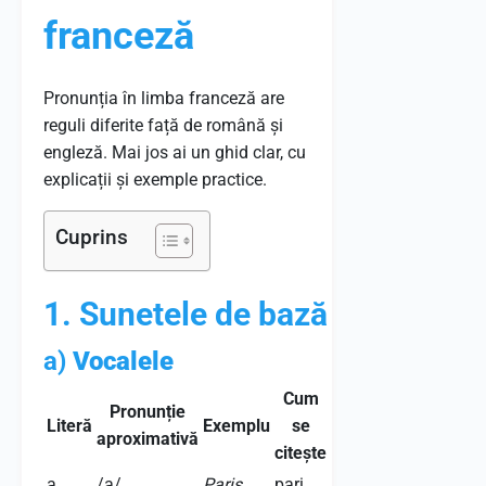
franceză
Pronunția în limba franceză are
reguli diferite față de română și
engleză. Mai jos ai un ghid clar, cu
explicații și exemple practice.
Cuprins
1. Sunetele de bază
a)
Vocalele
Cum
Pronunție
Literă
Exemplu
se
aproximativă
citește
a
/a/
Paris
pari