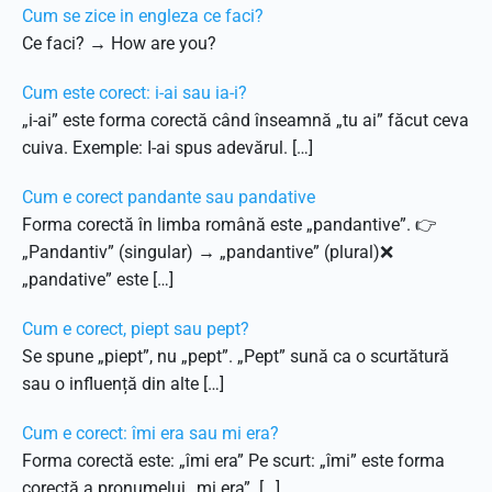
Cum se zice in engleza ce faci?
Ce faci? → How are you?
Cum este corect: i-ai sau ia-i?
„i-ai” este forma corectă când înseamnă „tu ai” făcut ceva
cuiva. Exemple: I-ai spus adevărul. […]
Cum e corect pandante sau pandative
Forma corectă în limba română este „pandantive”. 👉
„Pandantiv” (singular) → „pandantive” (plural)❌
„pandative” este […]
Cum e corect, piept sau pept?
Se spune „piept”, nu „pept”. „Pept” sună ca o scurtătură
sau o influență din alte […]
Cum e corect: îmi era sau mi era?
Forma corectă este: „îmi era” Pe scurt: „îmi” este forma
corectă a pronumelui „mi era” […]