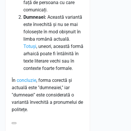
față de persoana cu care
comunicați.
Dumneaei:
Această variantă
este învechită și nu se mai
folosește în mod obișnuit în
limba română actuală.
Totuși
, uneori, această formă
arhaică poate fi întâlnită în
texte literare vechi sau în
contexte foarte formale.
În
concluzie
, forma corectă și
actuală este "dumneaiei," iar
"dumneaei" este considerată o
variantă învechită a pronumelui de
politețe.