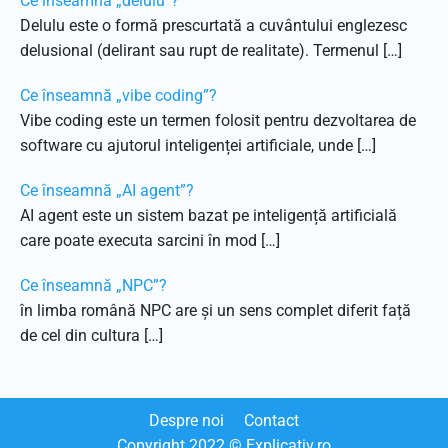
Ce înseamnă „delulu”?
Delulu este o formă prescurtată a cuvântului englezesc
delusional (delirant sau rupt de realitate). Termenul […]
Ce înseamnă „vibe coding”?
Vibe coding este un termen folosit pentru dezvoltarea de
software cu ajutorul inteligenței artificiale, unde […]
Ce înseamnă „AI agent”?
AI agent este un sistem bazat pe inteligență artificială
care poate executa sarcini în mod […]
Ce înseamnă „NPC”?
în limba română NPC are și un sens complet diferit față
de cel din cultura […]
Despre noi
Contact
Copyright
2022
© Explicativ.ro