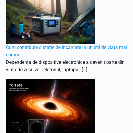
Cum contribuie o stație de încărcare la un stil de viață mai
comod
Dependența de dispozitive electronice a devenit parte din
viața de zi cu zi. Telefonul, laptopul, […]