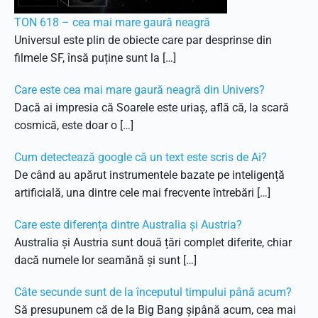
TON 618 – cea mai mare gaură neagră
Universul este plin de obiecte care par desprinse din
filmele SF, însă puține sunt la […]
Care este cea mai mare gaură neagră din Univers?
Dacă ai impresia că Soarele este uriaș, află că, la scară
cosmică, este doar o […]
Cum detectează google că un text este scris de Ai?
De când au apărut instrumentele bazate pe inteligență
artificială, una dintre cele mai frecvente întrebări […]
Care este diferența dintre Australia și Austria?
Australia și Austria sunt două țări complet diferite, chiar
dacă numele lor seamănă și sunt […]
Câte secunde sunt de la începutul timpului până acum?
Să presupunem că de la Big Bang șipână acum, cea mai