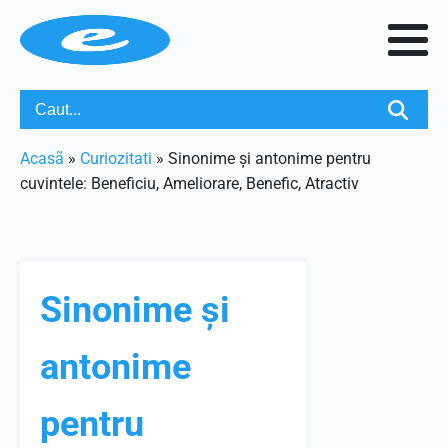
Acasã
»
Curiozitati
»
Sinonime și antonime pentru
cuvintele: Beneficiu, Ameliorare, Benefic, Atractiv
Sinonime și
antonime
pentru