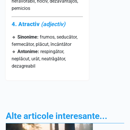
nefavorabil, nociv, dezavantajos,
pernicios
4. Atractiv
(adjectiv)
🔹
Sinonime:
frumos, seducător,
fermecător, plăcut, încântător
🔹
Antonime:
respingător,
neplăcut, urât, neatrăgător,
dezagreabil
Alte articole interesante...