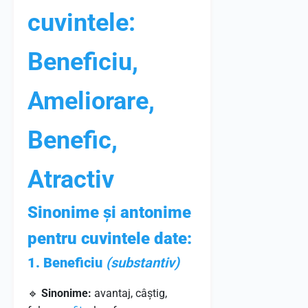
cuvintele:
Beneficiu,
Ameliorare,
Benefic,
Atractiv
Sinonime și antonime
pentru cuvintele date:
1. Beneficiu
(substantiv)
🔹
Sinonime:
avantaj, câștig,