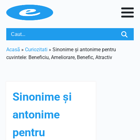
Acasã
»
Curiozitati
»
Sinonime și antonime pentru
cuvintele: Beneficiu, Ameliorare, Benefic, Atractiv
Sinonime și
antonime
pentru