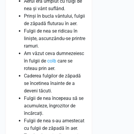
Aerul era umplut cu fulgi de
nea și vânt suflând.
Prinși în bucla vântului, fulgii
de zăpadă fluturau în aer.
Fulgii de nea se ridicau în
liniște, ascunzându-se printre
ramuri.
Am văzut ceva dumnezeiesc
în fulgii de
colb
care se
roteau prin aer.
Caderea fulgilor de zăpadă
se încetinea înainte de a
deveni tăcuti.
Fulgii de nea începeau să se
acumuleze, îngrozitor de
încărcați.
Fulgii de nea s-au amestecat
cu fulgii de zăpadă în aer.