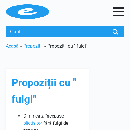
Acasã
»
Propozitii
»
Propoziții cu " fulgi"
Propoziții cu "
fulgi"
Dimineața începuse
plictisitor
fără fulgi de