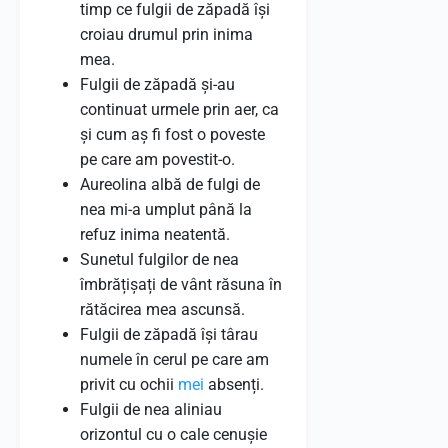
timp ce fulgii de zăpadă își
croiau drumul prin inima
mea.
Fulgii de zăpadă și-au
continuat urmele prin aer, ca
și cum aș fi fost o poveste
pe care am povestit-o.
Aureolina albă de fulgi de
nea mi-a umplut până la
refuz inima neatentă.
Sunetul fulgilor de nea
îmbrățișați de vânt răsuna în
rătăcirea mea ascunsă.
Fulgii de zăpadă își târau
numele în cerul pe care am
privit cu ochii
mei
absenți.
Fulgii de nea aliniau
orizontul cu o cale cenușie