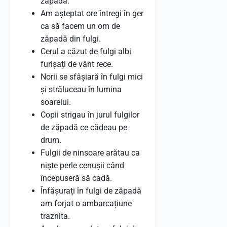
zăpadă.
Am așteptat ore întregi în ger
ca să facem un om de
zăpadă din fulgi.
Cerul a căzut de fulgi albi
furișați de vânt rece.
Norii se sfâșiară în fulgi mici
și străluceau în lumina
soarelui.
Copii strigau în jurul fulgilor
de zăpadă ce cădeau pe
drum.
Fulgii de ninsoare arătau ca
niște perle cenușii când
începuseră să cadă.
Înfășurați în fulgi de zăpadă
am forjat o ambarcațiune
traznita.