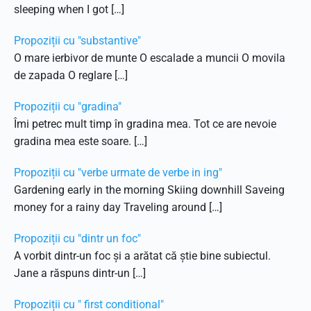
sleeping when I got […]
Propoziții cu "substantive"
O mare ierbivor de munte O escalade a muncii O movila
de zapada O reglare […]
Propoziții cu "gradina"
Îmi petrec mult timp în gradina mea. Tot ce are nevoie
gradina mea este soare. […]
Propoziții cu "verbe urmate de verbe in ing"
Gardening early in the morning Skiing downhill Saveing
money for a rainy day Traveling around […]
Propoziții cu "dintr un foc"
A vorbit dintr-un foc și a arătat că știe bine subiectul.
Jane a răspuns dintr-un […]
Propoziții cu " first conditional"