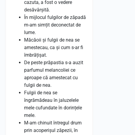
cazuta, a fost o vedere
desăvârșită.
În mijlocul fulgilor de zăpadă
m-am simțit deconectat de
lume.
Măcăoii și fulgii de nea se
amestecau, ca și cum s-ar fi
îmbrățișat.
De peste prăpastia s-a auzit
parfumul melancoliei ce
aproape că amestecat cu
fulgii de nea.
Fulgii de nea se
îngrămădeau în jaluzelele
mele cufundate în dorințele
mele.
M-am chinuit întregul drum
prin acoperișul zăpezii, în