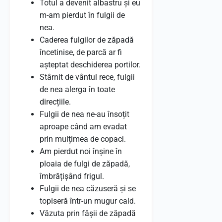
Totul a devenit albastru și eu
m-am pierdut în fulgii de
nea.
Caderea fulgilor de zăpadă
încetinise, de parcă ar fi
așteptat deschiderea portilor.
Stârnit de vântul rece, fulgii
de nea alerga în toate
direcțiile.
Fulgii de nea ne-au însoțit
aproape când am evadat
prin mulțimea de copaci.
Am pierdut noi înșine în
ploaia de fulgi de zăpadă,
îmbrățișând frigul.
Fulgii de nea căzuseră și se
topiseră într-un mugur cald.
Văzuta prin fâșii de zăpadă