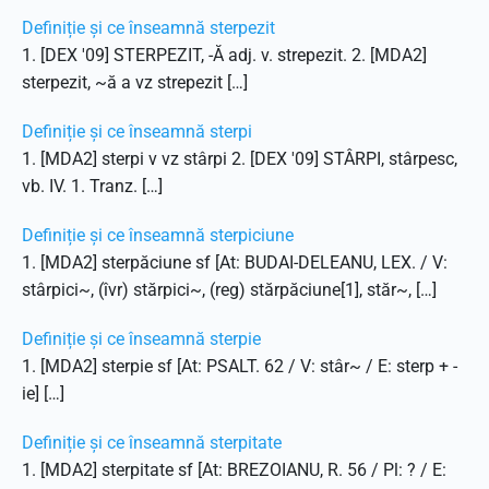
Definiție și ce înseamnă sterpezit
1. [DEX '09] STERPEZIT, -Ă adj. v. strepezit. 2. [MDA2]
sterpezit, ~ă a vz strepezit […]
Definiție și ce înseamnă sterpi
1. [MDA2] sterpi v vz stârpi 2. [DEX '09] STÂRPI, stârpesc,
vb. IV. 1. Tranz. […]
Definiție și ce înseamnă sterpiciune
1. [MDA2] sterpăciune sf [At: BUDAI-DELEANU, LEX. / V:
stârpici~, (îvr) stărpici~, (reg) stărpăciune[1], stăr~, […]
Definiție și ce înseamnă sterpie
1. [MDA2] sterpie sf [At: PSALT. 62 / V: stâr~ / E: sterp + -
ie] […]
Definiție și ce înseamnă sterpitate
1. [MDA2] sterpitate sf [At: BREZOIANU, R. 56 / Pl: ? / E: