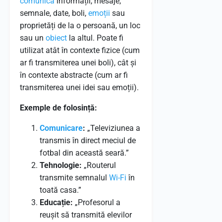
comunica
informații, mesaje,
semnale, date, boli,
emoții
sau
proprietăți de la o persoană, un loc
sau un
obiect
la altul. Poate fi
utilizat atât în contexte fizice (cum
ar fi transmiterea unei boli), cât și
în contexte abstracte (cum ar fi
transmiterea unei idei sau emoții).
Exemple de folosință:
Comunicare
:
„Televiziunea a
transmis în direct meciul de
fotbal din această seară.”
Tehnologie:
„Routerul
transmite semnalul
Wi-Fi
în
toată casa.”
Educație:
„Profesorul a
reușit să transmită elevilor