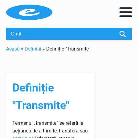
Acasã
»
Definitii
»
Definiție "Transmite"
Definiție
"Transmite"
Termenul „transmite” se referă la
acțiunea de a trimite, transfera sau