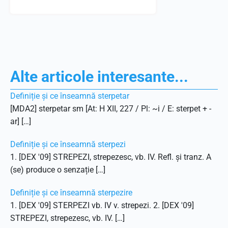
Alte articole interesante...
Definiție și ce înseamnă sterpetar
[MDA2] sterpetar sm [At: H XII, 227 / Pl: ~i / E: sterpet + -
ar] […]
Definiție și ce înseamnă sterpezi
1. [DEX '09] STREPEZI, strepezesc, vb. IV. Refl. și tranz. A
(se) produce o senzație […]
Definiție și ce înseamnă sterpezire
1. [DEX '09] STERPEZI vb. IV v. strepezi. 2. [DEX '09]
STREPEZI, strepezesc, vb. IV. […]