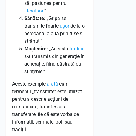
săi pasiunea pentru
literatură
.”
Sănătate:
„Gripa se
transmite foarte
ușor
de la o
persoană la alta prin tuse și
strănut.”
Moștenire:
„Această
tradiție
s-a transmis din generație în
generație, fiind păstrată cu
sfințenie.”
Aceste exemple
arată
cum
termenul „transmite” este utilizat
pentru a descrie acțiuni de
comunicare, transfer sau
transferare, fie că este vorba de
informații, semnale, boli sau
tradiții.