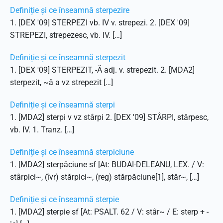
Definiție și ce înseamnă sterpezire
1. [DEX '09] STERPEZI vb. IV v. strepezi. 2. [DEX '09]
STREPEZI, strepezesc, vb. IV. […]
Definiție și ce înseamnă sterpezit
1. [DEX '09] STERPEZIT, -Ă adj. v. strepezit. 2. [MDA2]
sterpezit, ~ă a vz strepezit […]
Definiție și ce înseamnă sterpi
1. [MDA2] sterpi v vz stârpi 2. [DEX '09] STÂRPI, stârpesc,
vb. IV. 1. Tranz. […]
Definiție și ce înseamnă sterpiciune
1. [MDA2] sterpăciune sf [At: BUDAI-DELEANU, LEX. / V:
stârpici~, (îvr) stărpici~, (reg) stărpăciune[1], stăr~, […]
Definiție și ce înseamnă sterpie
1. [MDA2] sterpie sf [At: PSALT. 62 / V: stâr~ / E: sterp + -