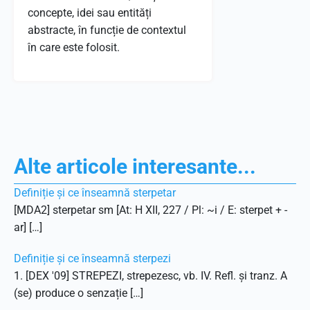
concepte, idei sau entități
abstracte, în funcție de contextul
în care este folosit.
Alte articole interesante...
Definiție și ce înseamnă sterpetar
[MDA2] sterpetar sm [At: H XII, 227 / Pl: ~i / E: sterpet + -
ar] […]
Definiție și ce înseamnă sterpezi
1. [DEX '09] STREPEZI, strepezesc, vb. IV. Refl. și tranz. A
(se) produce o senzație […]