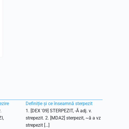
ezire
Definiție și ce înseamnă sterpezit
.
1. [DEX '09] STERPEZIT, -Ă adj. v.
I,
strepezit. 2. [MDA2] sterpezit, ~ă a vz
strepezit […]