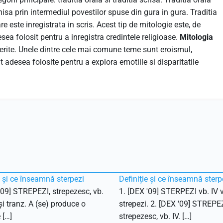
misa prin intermediul povestilor spuse din gura in gura. Traditia
are este inregistrata in scris. Acest tip de mitologie este, de
esea folosit pentru a inregistra credintele religioase.
Mitologia
ferite. Unele dintre cele mai comune teme sunt eroismul,
 adesea folosite pentru a explora emotiile si disparitatile
e și ce înseamnă sterpezi
Definiție și ce înseamnă sterp
'09] STREPEZI, strepezesc, vb.
1. [DEX '09] STERPEZI vb. IV v
 și tranz. A (se) produce o
strepezi. 2. [DEX '09] STREPEZ
 […]
strepezesc, vb. IV. […]