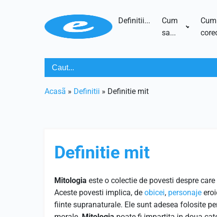
Definitii...
Cum
Cum
sa...
corec
Acasã
»
Definitii
»
Definitie mit
Definitie mit
Mitologia
este o colectie de povesti despre care
Aceste povesti implica, de
obicei
,
personaje
eroi
fiinte supranaturale. Ele sunt adesea folosite p
morale.
Mitologia
poate fi impartita in doua categ