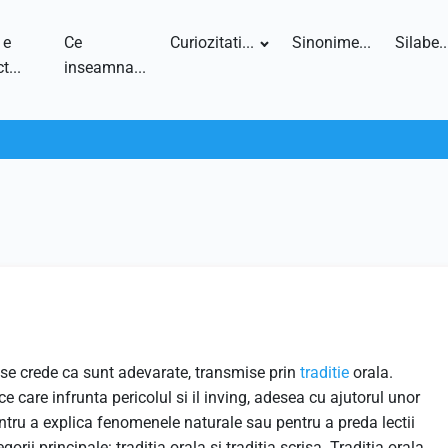
 e
Ce
Curiozitati...
Sinonime...
Silabe..
t...
inseamna...
 se crede ca sunt adevarate, transmise prin
traditie
orala.
ce care infrunta pericolul si il inving, adesea cu ajutorul unor
entru a explica fenomenele naturale sau pentru a preda lectii
orii principale: traditia orala si traditia scrisa. Traditia orala