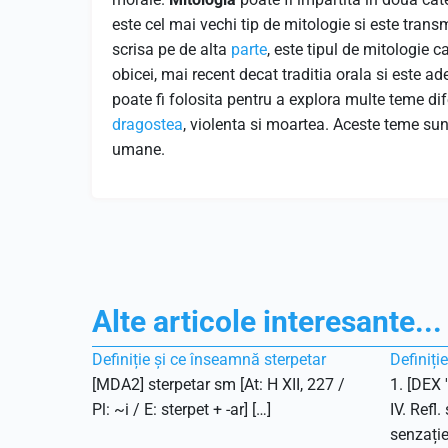
este cel mai vechi tip de mitologie si este trans
scrisa pe de alta
parte
, este tipul de mitologie c
obicei, mai recent decat traditia orala si este ad
poate fi folosita pentru a explora multe teme di
dragostea
, violenta si moartea. Aceste teme sunt
umane.
Alte articole interesante...
Definiție și ce înseamnă sterpetar
Definiți
[MDA2] sterpetar sm [At: H XII, 227 /
1. [DEX 
Pl: ~i / E: sterpet + -ar] […]
IV. Refl.
senzație