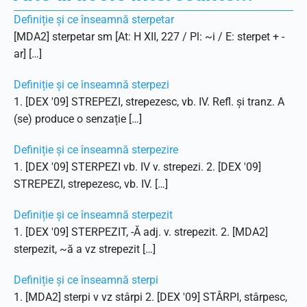
Definiție și ce înseamnă sterpetar
[MDA2] sterpetar sm [At: H XII, 227 / Pl: ~i / E: sterpet + -
ar] […]
Definiție și ce înseamnă sterpezi
1. [DEX '09] STREPEZI, strepezesc, vb. IV. Refl. și tranz. A
(se) produce o senzație […]
Definiție și ce înseamnă sterpezire
1. [DEX '09] STERPEZI vb. IV v. strepezi. 2. [DEX '09]
STREPEZI, strepezesc, vb. IV. […]
Definiție și ce înseamnă sterpezit
1. [DEX '09] STERPEZIT, -Ă adj. v. strepezit. 2. [MDA2]
sterpezit, ~ă a vz strepezit […]
Definiție și ce înseamnă sterpi
1. [MDA2] sterpi v vz stârpi 2. [DEX '09] STÂRPI, stârpesc,