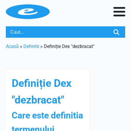
Acasã
»
Definitii
»
Definiție Dex "dezbracat"
Definiție Dex
"dezbracat"
Care este definitia
termenului