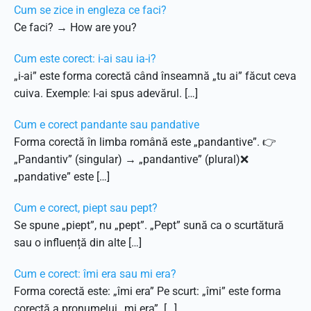
Cum se zice in engleza ce faci?
Ce faci? → How are you?
Cum este corect: i-ai sau ia-i?
„i-ai” este forma corectă când înseamnă „tu ai” făcut ceva
cuiva. Exemple: I-ai spus adevărul. […]
Cum e corect pandante sau pandative
Forma corectă în limba română este „pandantive”. 👉
„Pandantiv” (singular) → „pandantive” (plural)❌
„pandative” este […]
Cum e corect, piept sau pept?
Se spune „piept”, nu „pept”. „Pept” sună ca o scurtătură
sau o influență din alte […]
Cum e corect: îmi era sau mi era?
Forma corectă este: „îmi era” Pe scurt: „îmi” este forma
corectă a pronumelui „mi era” […]