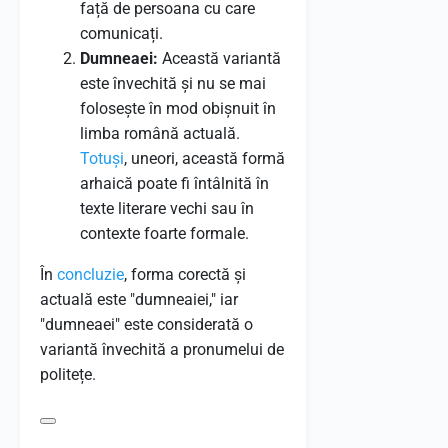
față de persoana cu care
comunicați.
Dumneaei:
Această variantă
este învechită și nu se mai
folosește în mod obișnuit în
limba română actuală.
Totuși
, uneori, această formă
arhaică poate fi întâlnită în
texte literare vechi sau în
contexte foarte formale.
În
concluzie
, forma corectă și
actuală este "dumneaiei," iar
"dumneaei" este considerată o
variantă învechită a pronumelui de
politețe.