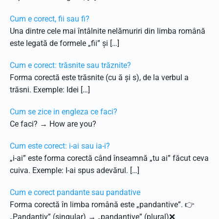
Cum e corect, fii sau fi?
Una dintre cele mai întâlnite nelămuriri din limba română
este legată de formele „fii” și […]
Cum e corect: trăsnite sau trăznite?
Forma corectă este trăsnite (cu ă și s), de la verbul a
trăsni. Exemple: Idei […]
Cum se zice in engleza ce faci?
Ce faci? → How are you?
Cum este corect: i-ai sau ia-i?
„i-ai” este forma corectă când înseamnă „tu ai” făcut ceva
cuiva. Exemple: I-ai spus adevărul. […]
Cum e corect pandante sau pandative
Forma corectă în limba română este „pandantive”. 👉
„Pandantiv” (singular) → „pandantive” (plural)❌