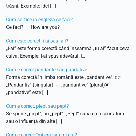
trăsni. Exemple: Idei […]
Cum se zice in engleza ce faci?
Ce faci? → How are you?
Cum este corect: i-ai sau ia-i?
„i-ai” este forma corectă când înseamnă „tu ai” făcut ceva
cuiva. Exemple: I-ai spus adevărul. […]
Cum e corect pandante sau pandative
Forma corectă în limba română este „pandantive”. 👉
„Pandantiv” (singular) → „pandantive” (plural)❌
„pandative” este […]
Cum e corect, piept sau pept?
Se spune „piept”, nu „pept”. „Pept” sună ca o scurtătură
sau o influență din alte […]
Cum e corect: îmi era sau mi era?