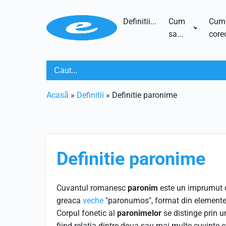
Definitii...
Cum
Cum
sa...
corec
Acasã
»
Definitii
»
Definitie paronime
Definitie paronime
Cuvantul romanesc
paronim
este un imprumut d
greaca
veche
"paronumos", format din elementel
Corpul fonetic al
paronimelor
se distinge prin u
fiind relatia dintre doua sau mai multe cuvinte c