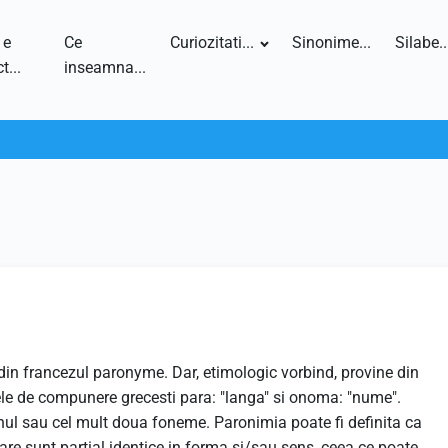
 e
Ce
Curiozitati...
Sinonime...
Silabe..
t...
inseamna...
in francezul paronyme. Dar, etimologic vorbind, provine din
e de compunere grecesti para: "langa" si onoma: "nume".
nul sau cel mult doua foneme. Paronimia poate fi definita ca
are sunt partial identice in forma si/sau sens, ceea ce poate