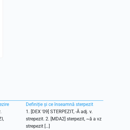
ezire
Definiție și ce înseamnă sterpezit
.
1. [DEX '09] STERPEZIT, -Ă adj. v.
I,
strepezit. 2. [MDA2] sterpezit, ~ă a vz
strepezit […]