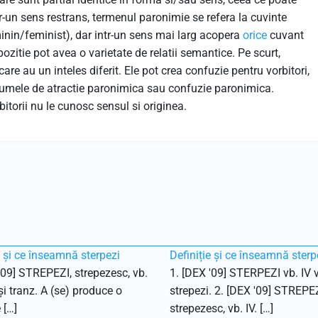
r-un sens restrans, termenul paronimie se refera la cuvinte
inin/feminist), dar intr-un sens mai larg acopera
orice
cuvant
pozitie pot avea o varietate de relatii semantice. Pe scurt,
care au un inteles diferit. Ele pot crea confuzie pentru vorbitori,
 numele de atractie paronimica sau confuzie paronimica.
torii nu le cunosc sensul si originea.
e și ce înseamnă sterpezi
Definiție și ce înseamnă sterp
'09] STREPEZI, strepezesc, vb.
1. [DEX '09] STERPEZI vb. IV v
 și tranz. A (se) produce o
strepezi. 2. [DEX '09] STREPEZ
 […]
strepezesc, vb. IV. […]