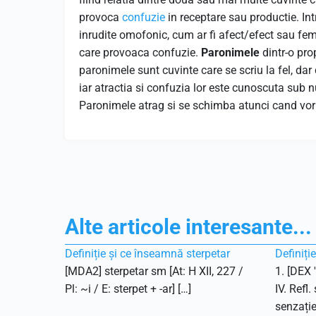
provoca
confuzie
in receptare sau productie. Int
inrudite omofonic, cum ar fi afect/efect sau fem
care provoaca confuzie.
Paronimele
dintr-o pro
paronimele sunt cuvinte care se scriu la fel, dar 
iar atractia si confuzia lor este cunoscuta sub
Paronimele atrag si se schimba atunci cand vorbi
Alte articole interesante...
Definiție și ce înseamnă sterpetar
Definiți
[MDA2] sterpetar sm [At: H XII, 227 /
1. [DEX 
Pl: ~i / E: sterpet + -ar] […]
IV. Refl.
senzație