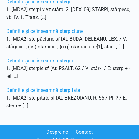
Definiție și ce înseamnă sterpi
1. [MDA2] sterpi v vz stârpi 2. [DEX '09] STÂRPI, stârpesc,
vb. IV. 1. Tranz. […]
Definiție și ce înseamnă sterpiciune
1. [MDA2] sterpăciune sf [At: BUDAI-DELEANU, LEX. / V:
stârpici~, (îvr) stărpici~, (reg) stărpăciune[1], stăr~, […]
Definiție și ce înseamnă sterpie
1. [MDA2] sterpie sf [At: PSALT. 62 / V: stâr~ / E: sterp + -
ie] […]
Definiție și ce înseamnă sterpitate
1. [MDA2] sterpitate sf [At: BREZOIANU, R. 56 / Pl: ? / E:
sterp + […]
Despre noi
Contact