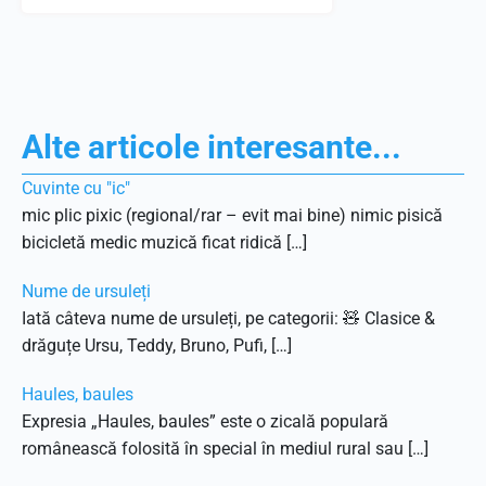
Alte articole interesante...
Cuvinte cu "ic"
mic plic pixic (regional/rar – evit mai bine) nimic pisică
bicicletă medic muzică ficat ridică […]
Nume de ursuleți
Iată câteva nume de ursuleți, pe categorii: 🧸 Clasice &
drăguțe Ursu, Teddy, Bruno, Pufi, […]
Haules, baules
Expresia „Haules, baules” este o zicală populară
românească folosită în special în mediul rural sau […]