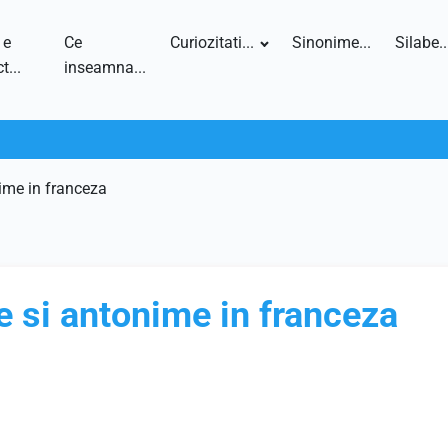
 e
Ce
Curiozitati...
Sinonime...
Silabe..
t...
inseamna...
ime in franceza
e si antonime in franceza