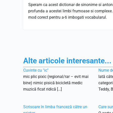
Speram ca acest dictionar de sinonime si antonime
profunda a acestei limbi frumoase si complexe. 
mod corect pentru a-ti imbogati vocabularul.
Alte articole interesante...
Cuvinte cu "ic"
Nume de
mic plic pixic (regional/rar – evit mai
Iată cât
bine) nimic pisică bicicletă medic
categori
muzică ficat ridică […]
Teddy, B
Scrisoare în limba franceză către un
Care sun