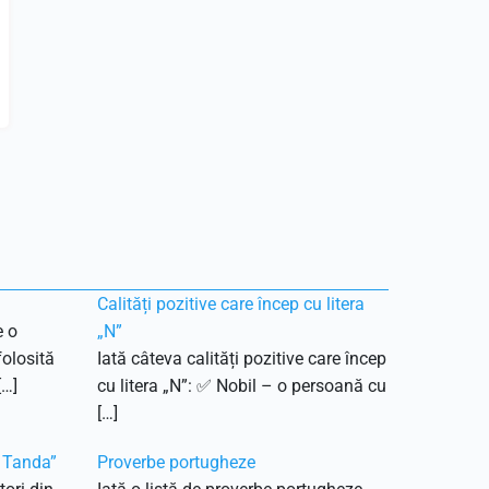
Calități pozitive care încep cu litera
e o
„N”
olosită
Iată câteva calități pozitive care încep
[…]
cu litera „N”: ✅ Nobil – o persoană cu
[…]
a Tanda”
Proverbe portugheze