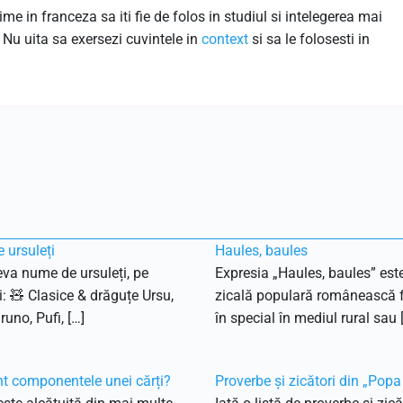
 in franceza sa iti fie de folos in studiul si intelegerea mai
Nu uita sa exersezi cuvintele in
context
si sa le folosesti in
 ursuleți
Haules, baules
eva nume de ursuleți, pe
Expresia „Haules, baules” est
i: 🧸 Clasice & drăguțe Ursu,
zicală populară românească f
runo, Pufi, […]
în special în mediul rural sau 
t componentele unei cărți?
Proverbe și zicători din „Pop