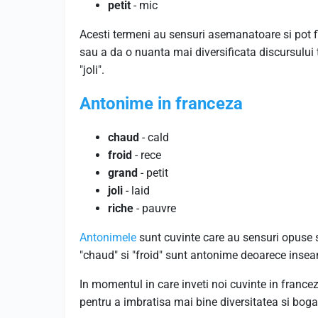
petit
- mic
Acesti termeni au sensuri asemanatoare si pot fi 
sau a da o nuanta mai diversificata discursului 
"joli".
Antonime in franceza
chaud
- cald
froid
- rece
grand
- petit
joli
- laid
riche
- pauvre
Antonimele
sunt cuvinte care au sensuri opuse s
"chaud" si "froid" sunt antonime deoarece ins
In momentul in care inveti noi cuvinte in france
pentru a imbratisa mai bine diversitatea si bogat