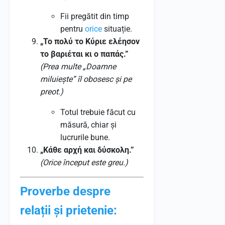
Fii pregătit din timp
pentru
orice
situație.
„Το πολύ το Κύριε ελέησον
το βαριέται κι ο παπάς.”
(Prea multe „Doamne
miluiește” îl obosesc și pe
preot.)
Totul trebuie făcut cu
măsură, chiar și
lucrurile bune.
„Κάθε αρχή και δύσκολη.”
(Orice început este greu.)
Proverbe despre
relații și prietenie: