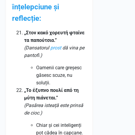
înțelepciune și
reflecție:
„Στον κακό χορευτή φταίνε
τα παπούτσια.”
(Dansatorul
prost
dă vina pe
pantofi.)
Oamenii care greșesc
găsesc scuze, nu
soluții.
„Το έξυπνο πουλί από τη
μύτη πιάνεται.”
(Pasărea isteață este prinsă
de cioc.)
Chiar și cei inteligenți
pot cădea în capcane.