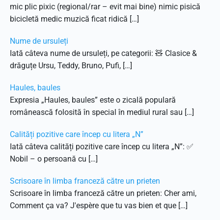
mic plic pixic (regional/rar – evit mai bine) nimic pisică
bicicletă medic muzică ficat ridică […]
Nume de ursuleți
Iată câteva nume de ursuleți, pe categorii: 🧸 Clasice &
drăguțe Ursu, Teddy, Bruno, Pufi, […]
Haules, baules
Expresia „Haules, baules” este o zicală populară
românească folosită în special în mediul rural sau […]
Calități pozitive care încep cu litera „N”
Iată câteva calități pozitive care încep cu litera „N”: ✅
Nobil – o persoană cu […]
Scrisoare în limba franceză către un prieten
Scrisoare în limba franceză către un prieten: Cher ami,
Comment ça va? J'espère que tu vas bien et que […]