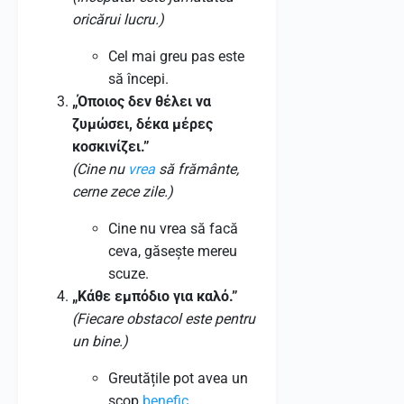
oricărui lucru.)
Cel mai greu pas este
să începi.
„Όποιος δεν θέλει να
ζυμώσει, δέκα μέρες
κοσκινίζει.”
(Cine nu
vrea
să frământe,
cerne zece zile.)
Cine nu vrea să facă
ceva, găsește mereu
scuze.
„Κάθε εμπόδιο για καλό.”
(Fiecare obstacol este pentru
un bine.)
Greutățile pot avea un
scop
benefic
.