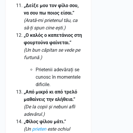
„Δείξε μου τον φίλο σου,
να σου πω ποιος είσαι.”
(Arată-mi prietenul tău, ca
să-ți spun cine ești.)
„Ο καλός ο καπετάνιος στη
φουρτούνα φαίνεται.”
(Un bun căpitan se vede pe
furtună.)
Prietenii adevărați se
cunosc în momentele
dificile.
„Από μικρό κι από τρελό
μαθαίνεις την αλήθεια.”
(De la copii și nebuni afli
adevărul.)
„Φίλος φίλου μάτι.”
(Un
prieten
este ochiul