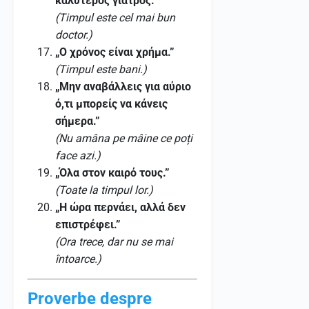
καλύτερος γιατρός.”
(Timpul este cel mai bun
doctor.)
„Ο χρόνος είναι χρήμα.”
(Timpul este bani.)
„Μην αναβάλλεις για αύριο
ό,τι μπορείς να κάνεις
σήμερα.”
(Nu amâna pe mâine ce poți
face azi.)
„Όλα στον καιρό τους.”
(Toate la timpul lor.)
„Η ώρα περνάει, αλλά δεν
επιστρέφει.”
(Ora trece, dar nu se mai
întoarce.)
Proverbe despre