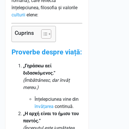
română), care reflectă
înțelepciunea, filosofia și valorile
culturii
elene:
Cuprins
Proverbe despre viață:
„Γηράσκω αεί
διδασκόμενος.”
(Îmbătrânesc, dar învăț
mereu.)
Înțelepciunea vine din
învățarea
continuă.
„Η αρχή είναι το ήμισυ του
παντός.”
(Începutul este jumătatea