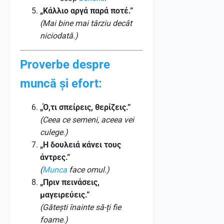
„Κάλλιο αργά παρά ποτέ.”
(Mai bine mai târziu decât
niciodată.)
Proverbe despre
muncă și efort:
„Ό,τι σπείρεις, θερίζεις.”
(Ceea ce semeni, aceea vei
culege.)
„Η δουλειά κάνει τους
άντρες.”
(
Munca
face omul.)
„Πριν πεινάσεις,
μαγειρεύεις.”
(Gătești înainte să-ți fie
foame.)