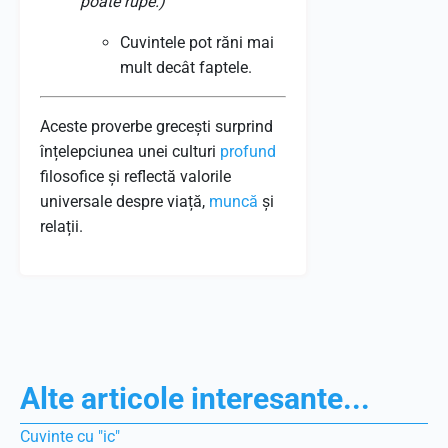
poate rupe.)
Cuvintele pot răni mai
mult decât faptele.
Aceste proverbe grecești surprind
înțelepciunea unei culturi
profund
filosofice și reflectă valorile
universale despre viață,
muncă
și
relații.
Alte articole interesante...
Cuvinte cu "ic"