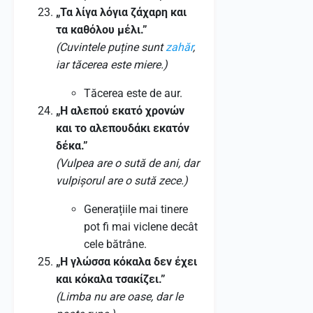
„Τα λίγα λόγια ζάχαρη και
τα καθόλου μέλι.”
(Cuvintele puține sunt
zahăr
,
iar tăcerea este miere.)
Tăcerea este de aur.
„Η αλεπού εκατό χρονών
και το αλεπουδάκι εκατόν
δέκα.”
(Vulpea are o sută de ani, dar
vulpișorul are o sută zece.)
Generațiile mai tinere
pot fi mai viclene decât
cele bătrâne.
„Η γλώσσα κόκαλα δεν έχει
και κόκαλα τσακίζει.”
(Limba nu are oase, dar le