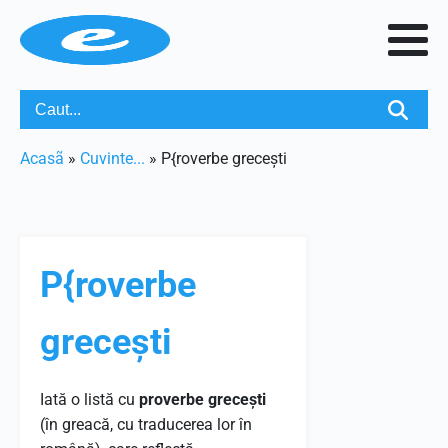
Acasã
»
Cuvinte...
»
P{roverbe grecești
P{roverbe
grecești
Iată o listă cu
proverbe grecești
(în greacă, cu traducerea lor în