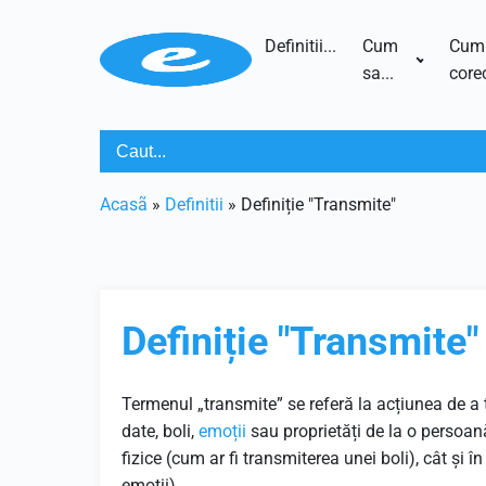
Definitii...
Cum
Cum
sa...
corec
Acasã
»
Definitii
»
Definiție "Transmite"
Definiție "Transmite"
Termenul „transmite” se referă la acțiunea de a 
date, boli,
emoții
sau proprietăți de la o persoan
fizice (cum ar fi transmiterea unei boli), cât și 
emoții).