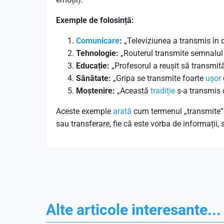
Exemple de folosință:
Comunicare
:
„Televiziunea a transmis în d
Tehnologie:
„Routerul transmite semnalu
Educație:
„Profesorul a reușit să transmit
Sănătate:
„Gripa se transmite foarte
ușor
Moștenire:
„Această
tradiție
s-a transmis d
Aceste exemple
arată
cum termenul „transmite” e
sau transferare, fie că este vorba de informații, s
Alte articole interesante...