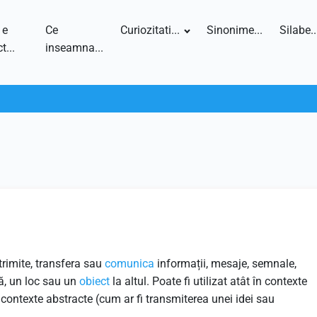
 e
Ce
Curiozitati...
Sinonime...
Silabe..
t...
inseamna...
trimite, transfera sau
comunica
informații, mesaje, semnale,
ă, un loc sau un
obiect
la altul. Poate fi utilizat atât în contexte
în contexte abstracte (cum ar fi transmiterea unei idei sau