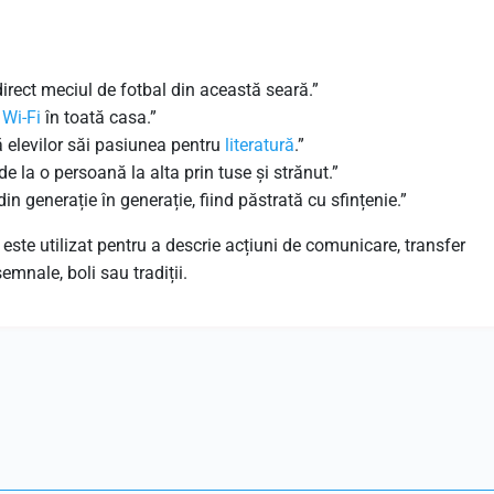
irect meciul de fotbal din această seară.”
l
Wi-Fi
în toată casa.”
ă elevilor săi pasiunea pentru
literatură
.”
de la o persoană la alta prin tuse și strănut.”
in generație în generație, fiind păstrată cu sfințenie.”
ste utilizat pentru a descrie acțiuni de comunicare, transfer
emnale, boli sau tradiții.