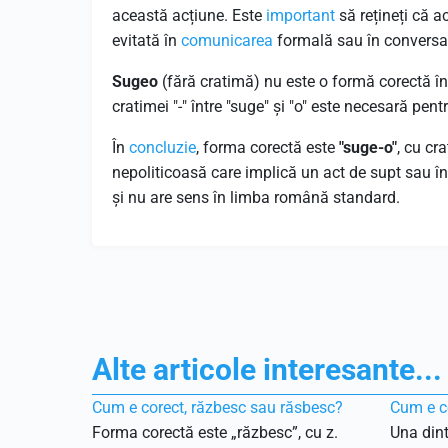
această acțiune. Este
important
să rețineți că a
evitată în
comunicarea
formală sau în conversaț
Sugeo
(fără cratimă) nu este o formă corectă î
cratimei "-" între "suge" și "o" este necesară pen
În
concluzie
, forma corectă este
"suge-o"
, cu cr
nepoliticoasă care implică un act de supt sau în
și nu are sens în limba română standard.
Alte articole interesante...
Cum e corect, răzbesc sau răsbesc?
Cum e co
Forma corectă este „răzbesc”, cu z.
Una dint