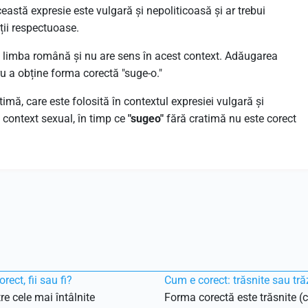
ceastă expresie este vulgară și nepoliticoasă și ar trebui
ii respectuoase.
n limba română și nu are sens în acest context. Adăugarea
tru a obține forma corectă "suge-o."
atimă, care este folosită în contextul expresiei vulgară și
 context sexual, în timp ce
"sugeo"
fără cratimă nu este corect
rect, fii sau fi?
Cum e corect: trăsnite sau tră
re cele mai întâlnite
Forma corectă este trăsnite (c