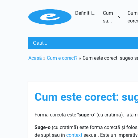
Definitii...
Cum
Cum
sa...
corec
Acasã
»
Cum e corect?
»
Cum este corect: sugeo s
Cum este corect: su
Forma corectă este
"suge-o"
(cu cratimă). Iată 
Suge-o
(cu cratimă) este forma corectă și folos
de supt sau în
context
sexual. Este un imperativ