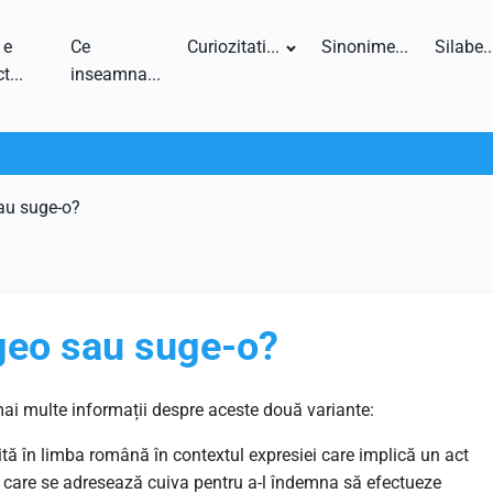
 e
Ce
Curiozitati...
Sinonime...
Silabe..
t...
inseamna...
au suge-o?
geo sau suge-o?
mai multe informații despre aceste două variante:
ită în limba română în contextul expresiei care implică un act
 care se adresează cuiva pentru a-l îndemna să efectueze