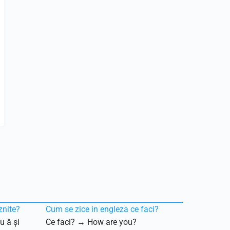
znite?
Cum se zice in engleza ce faci?
u ă și
Ce faci? → How are you?