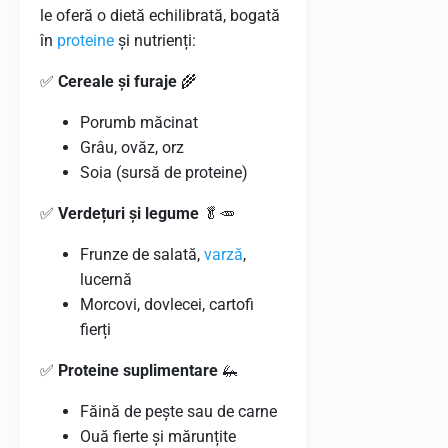
le oferă o dietă echilibrată, bogată
în
proteine
și nutrienți:
✅
Cereale și furaje
🌾
Porumb măcinat
Grâu, ovăz, orz
Soia (sursă de proteine)
✅
Verdețuri și legume
🥬🥕
Frunze de salată,
varză
,
lucernă
Morcovi, dovlecei, cartofi
fierți
✅
Proteine suplimentare
🦗
Făină de pește sau de carne
Ouă fierte și mărunțite