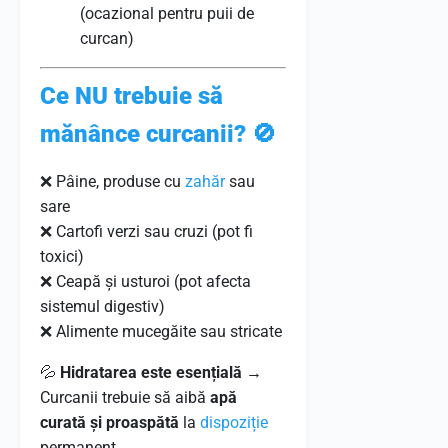
(ocazional pentru puii de
curcan)
Ce NU trebuie să
mănânce curcanii?
🚫
❌ Pâine, produse cu
zahăr
sau
sare
❌ Cartofi verzi sau cruzi (pot fi
toxici)
❌ Ceapă și usturoi (pot afecta
sistemul digestiv)
❌ Alimente mucegăite sau stricate
💦
Hidratarea este esențială
→
Curcanii trebuie să aibă
apă
curată și proaspătă
la
dispoziție
permanent.