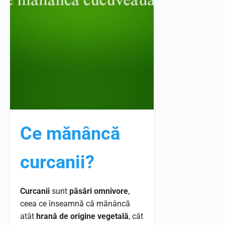
Ce mănâncă
curcanii?
Curcanii
sunt
păsări omnivore
,
ceea ce înseamnă că mănâncă
atât
hrană de origine vegetală
, cât