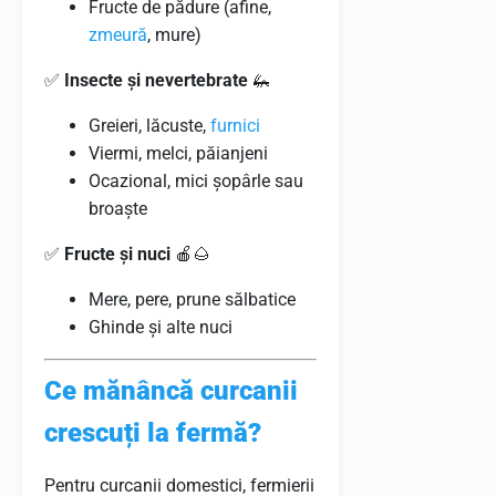
Fructe de pădure (afine,
zmeură
, mure)
✅
Insecte și nevertebrate
🦗
Greieri, lăcuste,
furnici
Viermi, melci, păianjeni
Ocazional, mici șopârle sau
broaște
✅
Fructe și nuci
🍎🌰
Mere, pere, prune sălbatice
Ghinde și alte nuci
Ce mănâncă curcanii
crescuți la fermă?
Pentru curcanii domestici, fermierii