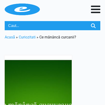
Acasã
»
Curiozitati
»
Ce mănâncă curcanii?