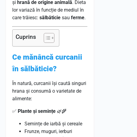
și
hrană de origine animală
. Dieta
lor variază în funcție de mediul în
care trăiesc:
sălbăticie
sau
ferme
.
Cuprins
Ce mănâncă curcanii
în sălbăticie?
În natură, curcanii își caută singuri
hrana și consumă o varietate de
alimente:
✅
Plante și semințe
🌿🌾
Semințe de iarbă și cereale
Frunze, muguri, ierburi