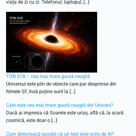
viața de zi cu zi. Telefonul, laptopul, […]
TON 618 – cea mai mare gaură neagră
Universul este plin de obiecte care par desprinse din
filmele SF, însă puține sunt la […]
Care este cea mai mare gaură neagră din Univers?
Dacă ai impresia că Soarele este uriaș, află că, la scară
cosmică, este doar o […]
Cum detectează google că un text este scris de Ai?